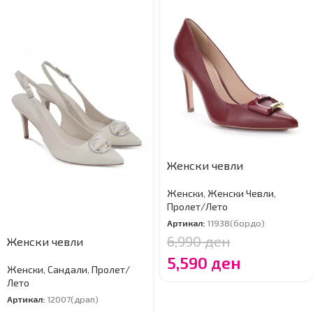
Женски чевли
Женски
,
Женски Чевли
,
Пролет/Лето
Артикал:
11938(бордо)
6,990
ден
Женски чевли
5,590
ден
Женски
,
Сандали
,
Пролет/
Лето
Артикал:
12007(драп)