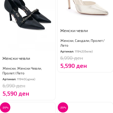
Женски чевли
Женски
,
Сандали
,
Пролет/
Лето
Артикал:
11942(бела)
6,990
ден
Женски чевли
5,590
ден
Женски
,
Женски Чевли
,
Пролет/Лето
Артикал:
11940(црна)
6,990
ден
5,590
ден
-20%
-20%