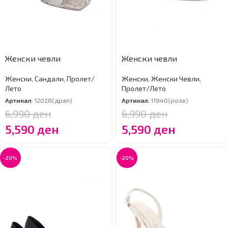
Женски чевли
Женски чевли
Женски
,
Сандали
,
Пролет/
Женски
,
Женски Чевли
,
Лето
Пролет/Лето
Артикал:
12028(драп)
Артикал:
11940(розе)
6,990
ден
6,990
ден
5,590
ден
5,590
ден
-20%
-20%