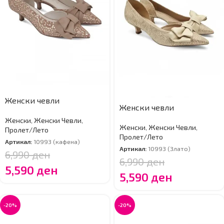
Женски чевли
Женски чевли
Женски
,
Женски Чевли
,
Женски
,
Женски Чевли
,
Пролет/Лето
Пролет/Лето
Артикал:
10993 (кафена)
Артикал:
10993 (Злато)
6,990
ден
6,990
ден
5,590
ден
5,590
ден
-20%
-20%