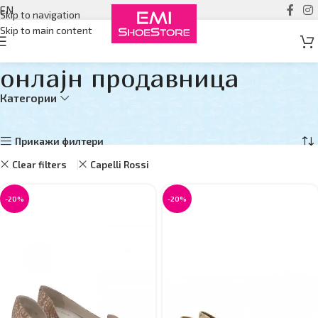
EN
Skip to navigation
Skip to main content
онлајн продавница
Категории
Дома
онлајн продавница
Прикажувам 1–12 од 19 резултати
Прикажи филтери
Clear filters
Capelli Rossi
-20%
-20%