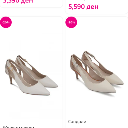
5,590
ден
5,590
ден
-20%
-20%
Сандали
Женски чевли