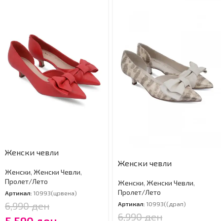
Женски чевли
Женски чевли
Женски
,
Женски Чевли
,
Пролет/Лето
Женски
,
Женски Чевли
,
Пролет/Лето
Артикал:
10993(црвена)
6,990
ден
Артикал:
10993((драп)
6,990
ден