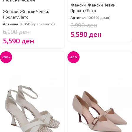
Женски
,
Женски Чевли
,
Пролет/Лето
Женски
,
Женски Чевли
,
Пролет/Лето
Артикал:
10050( драп)
6,990
ден
Артикал:
10050(драп/злато)
6,990
ден
5,590
ден
5,590
ден
-20%
-20%