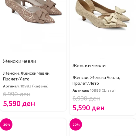
Женски чевли
Женски чевли
Женски
,
Женски Чевли
,
Женски
,
Женски Чевли
,
Пролет/Лето
Пролет/Лето
Артикал:
10993 (кафена)
Артикал:
10993 (Злато)
6,990
ден
6,990
ден
5,590
ден
5,590
ден
-20%
-20%