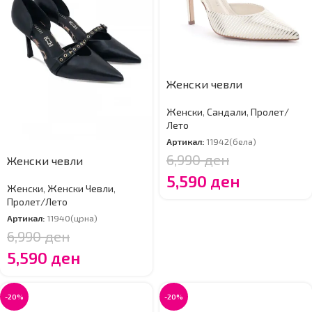
Женски чевли
Женски
,
Сандали
,
Пролет/
Лето
Артикал:
11942(бела)
6,990
ден
Женски чевли
5,590
ден
Женски
,
Женски Чевли
,
Пролет/Лето
Артикал:
11940(црна)
6,990
ден
5,590
ден
-20%
-20%