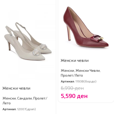
Женски чевли
Женски
,
Женски Чевли
,
Пролет/Лето
Артикал:
11938(бордо)
6,990
ден
Женски чевли
5,590
ден
Женски
,
Сандали
,
Пролет/
Лето
Артикал:
12007(драп)