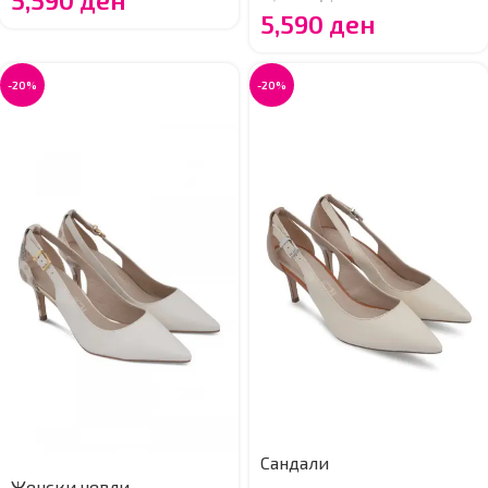
5,590
ден
5,590
ден
-20%
-20%
Сандали
Женски чевли