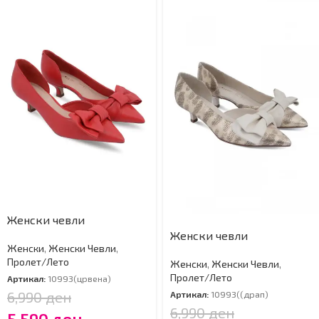
Женски чевли
Женски чевли
Женски
,
Женски Чевли
,
Пролет/Лето
Женски
,
Женски Чевли
,
Пролет/Лето
Артикал:
10993(црвена)
6,990
ден
Артикал:
10993((драп)
6,990
ден