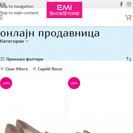
EN
Skip to navigation
Skip to main content
онлајн продавница
Категории
Дома
онлајн продавница
Прикажувам 1–12 од 19 резултати
Прикажи филтери
Clear filters
Capelli Rossi
-20%
-20%