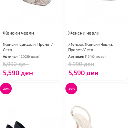
Женски чевли
Женски чевли
Женски
,
Сандали
,
Пролет/
Женски
,
Женски Чевли
,
Лето
Пролет/Лето
Артикал:
12028(драп)
Артикал:
11940(розе)
6,990
ден
6,990
ден
5,590
ден
5,590
ден
-20%
-20%