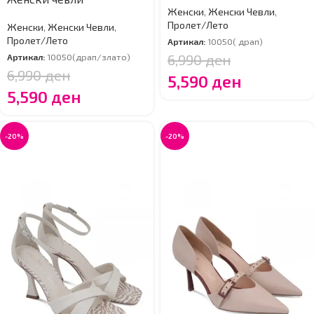
Женски
,
Женски Чевли
,
Пролет/Лето
Женски
,
Женски Чевли
,
Пролет/Лето
Артикал:
10050( драп)
6,990
ден
Артикал:
10050(драп/злато)
6,990
ден
5,590
ден
5,590
ден
-20%
-20%