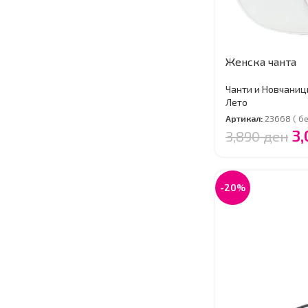
Женска чанта
Чанти и Новчаниц
Лето
Артикал:
23668 ( бе
3
3,890
ден
-20%