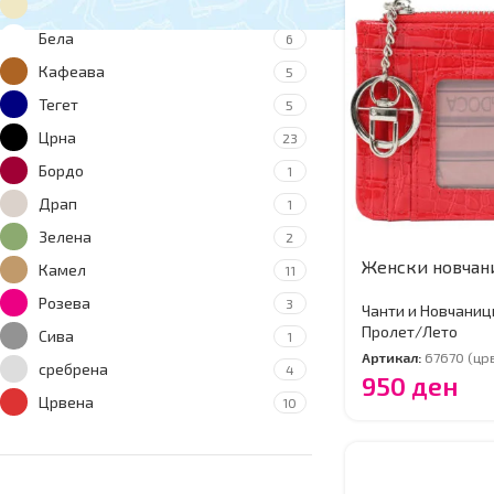
Беж
22
Бела
6
Кафеава
5
Тегет
5
Црна
23
Бордо
1
Драп
1
Зелена
2
Женски новчан
Камел
11
Розева
3
Чанти и Новчаниц
Пролет/Лето
Сива
1
Артикал:
67670 (цр
сребрена
4
950
ден
Црвена
10