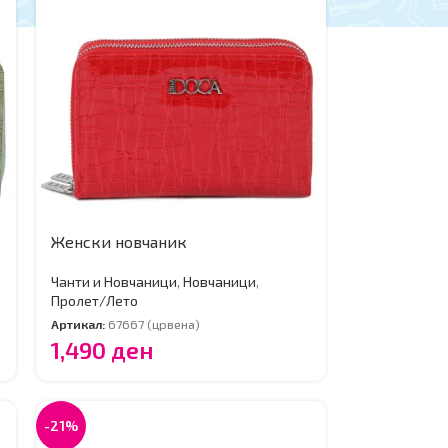
Женски новчаник
Чанти и Новчаници
,
Новчаници
,
Пролет/Лето
Артикал:
67667 (црвена)
1,490
ден
-21%