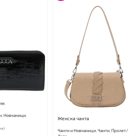
ик
и
,
Новчаници
,
Женска чанта
на)
Чанти и Новчаници
,
Чанти
,
Пролет/