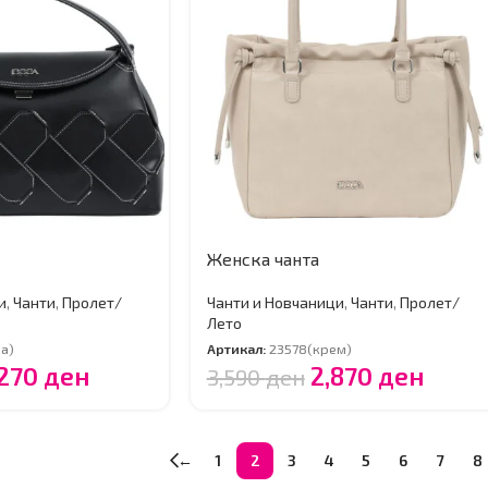
Женска чанта
и
,
Чанти
,
Пролет/
Чанти и Новчаници
,
Чанти
,
Пролет/
Лето
а)
Артикал:
23578(крем)
,270
ден
2,870
ден
3,590
ден
←
1
2
3
4
5
6
7
8