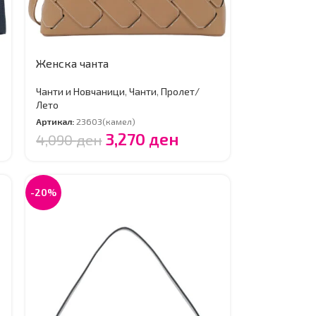
Женска чанта
Чанти и Новчаници
,
Чанти
,
Пролет/
Лето
Артикал:
23603(камел)
3,270
ден
4,090
ден
-20%