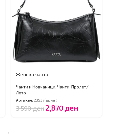
Женска чанта
Чанти и Новчаници
,
Чанти
,
Пролет/
Лето
Артикал:
23537(црна )
2,870
ден
3,590
ден
→