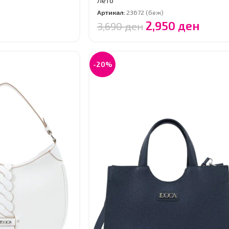
Лето
Артикал:
23672 (беж)
2,950
ден
3,690
ден
-20%