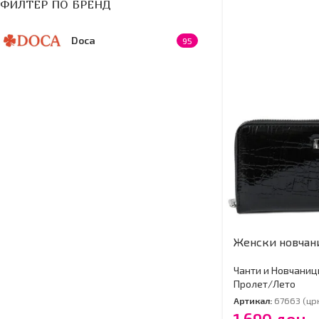
ФИЛТЕР ПО БРЕНД
Doca
95
Женски новчан
Чанти и Новчаниц
Пролет/Лето
Артикал:
67663 (цр
1,690
ден