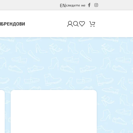
EN
следете не
И
БРЕНДОВИ
12
18
24