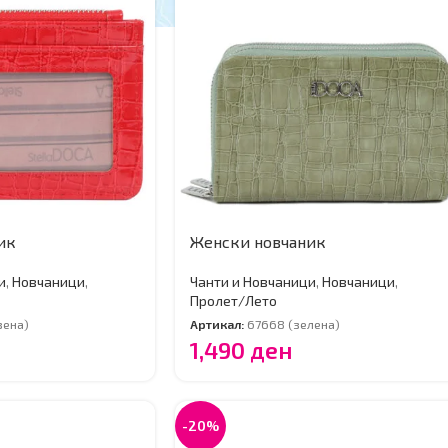
ик
Женски новчаник
и
,
Новчаници
,
Чанти и Новчаници
,
Новчаници
,
Пролет/Лето
вена)
Артикал:
67668 (зелена)
1,490
ден
-20%