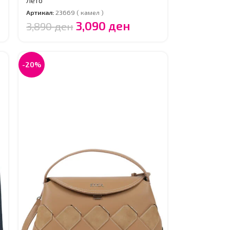
Лето
Артикал:
23669 ( камел )
3,090
ден
3,890
ден
-20%