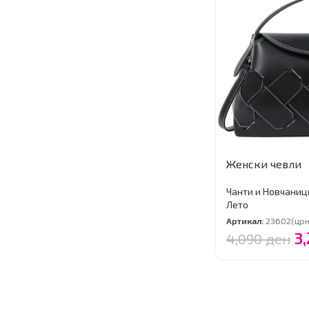
Женски чевли
Чанти и Новчаниц
Лето
Артикал:
23602(црн
3
4,090
ден