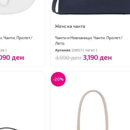
Женска чанта
и
,
Чанти
,
Пролет/
Чанти и Новчаници
,
Чанти
,
Пролет/
Лето
ла )
Артикал:
23657 ( тегет )
,090
ден
3,190
ден
3,990
ден
-20%