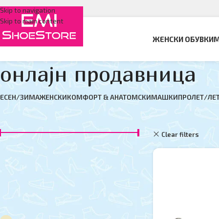
Skip to navigation
Skip to main content
ЖЕНСКИ ОБУВКИ
М
онлајн продавница
ЕСЕН/ЗИМА
ЖЕНСКИ
КОМФОРТ & АНАТОМСКИ
МАШКИ
ПРОЛЕТ/ЛЕ
ФИЛТЕР ПО ЦЕНА
Дома
онлајн прода
Clear filters
D
Цена:
950 ден
—
6,150 ден
ФИЛТЕР
ФИЛТЕР ПО БОЈА