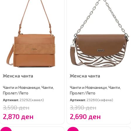
Женска чанта
Женска чанта
Чанти и Новчаници
,
Чанти
,
Чанти и Новчаници
,
Чанти
,
Пролет/Лето
Пролет/Лето
Артикал:
23292(камел)
Артикал:
23260(кафена)
3,590
ден
3,390
ден
2,870
ден
2,690
ден