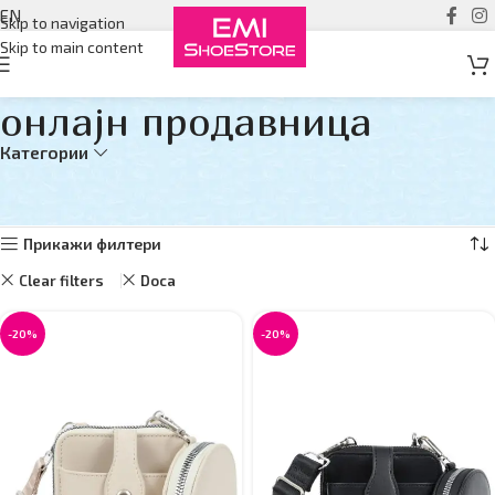
EN
Skip to navigation
Skip to main content
онлајн продавница
Категории
Дома
онлајн продавница
Страна 4
Прикажувам 37–48 од 93 резултати
Прикажи филтери
Clear filters
Doca
-20%
-20%