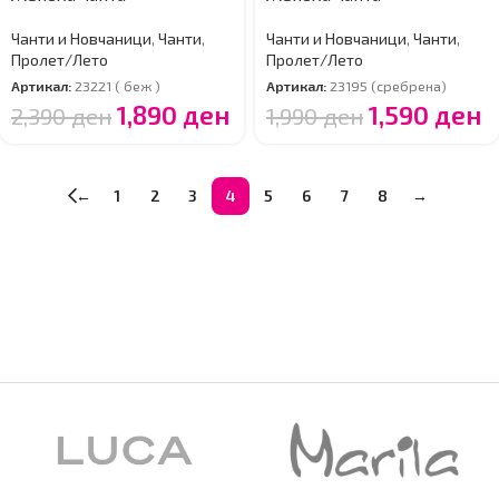
Чанти и Новчаници
,
Чанти
,
Чанти и Новчаници
,
Чанти
,
Пролет/Лето
Пролет/Лето
Артикал:
23221 ( беж )
Артикал:
23195 (сребрена)
1,890
ден
1,590
ден
2,390
ден
1,990
ден
←
1
2
3
4
5
6
7
8
→