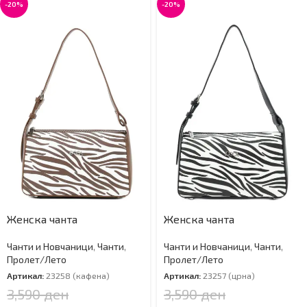
-20%
-20%
Женска чанта
Женска чанта
Чанти и Новчаници
,
Чанти
,
Чанти и Новчаници
,
Чанти
,
Пролет/Лето
Пролет/Лето
Артикал:
23258 (кафена)
Артикал:
23257 (црна)
3,590
ден
3,590
ден