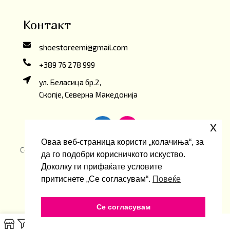
Контакт
shoestoreemi@gmail.com
+389 76 278 999
ул. Беласица бр.2,
Скопје, Северна Македонија
x
Оваа веб-страница користи „колачиња“, за
Copyright ©2026 Emi ShoeStore. Developed by
oLive
да го подобри корисничкото искуство.
Brandlab
Доколку ги прифаќате условите
притиснете „Се согласувам“.
Повеќе
Се согласувам