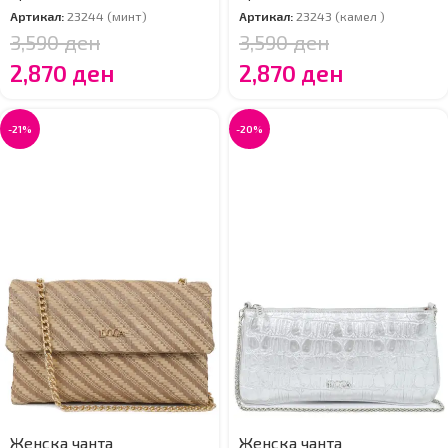
Артикал:
23244 (минт)
Артикал:
23243 (камел )
3,590
ден
3,590
ден
2,870
ден
2,870
ден
-21%
-20%
Женска чанта
Женска чанта