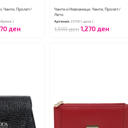
и
,
Чанти
,
Пролет/
Чанти и Новчаници
,
Чанти
,
Пролет/
Лето
ебрена )
Артикал:
23119 ( црна )
270
ден
1,270
ден
1,590
ден