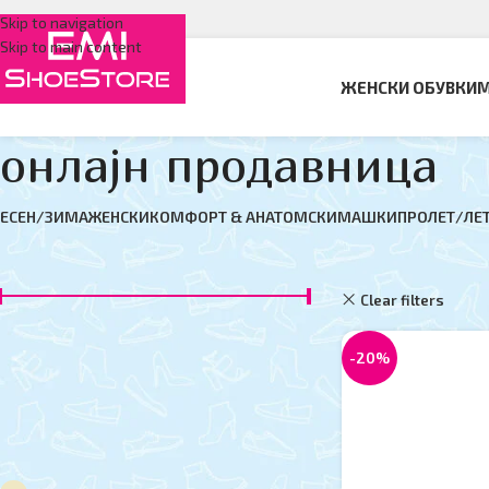
Skip to navigation
Skip to main content
ЖЕНСКИ ОБУВКИ
М
онлајн продавница
ЕСЕН/ЗИМА
ЖЕНСКИ
КОМФОРТ & АНАТОМСКИ
МАШКИ
ПРОЛЕТ/ЛЕ
ФИЛТЕР ПО ЦЕНА
Дома
онлајн прода
Clear filters
D
Цена:
950 ден
—
6,150 ден
ФИЛТЕР
-20%
ФИЛТЕР ПО БОЈА