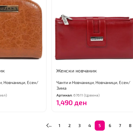
ик
Женски новчаник
и
,
Новчаници
,
Есен/
Чанти и Новчаници
,
Новчаници
,
Есен/
Зима
мел)
Артикал:
67611 (Црвена)
1,490
ден
←
1
2
3
4
5
6
7
8