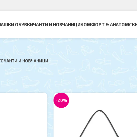
АШКИ ОБУВКИ
ЧАНТИ И НОВЧАНИЦИ
КОМФОРТ & АНАТОМСК
ТО
ЧАНТИ И НОВЧАНИЦИ
вница
Страна 5
Прикажи
9
oca
-20%