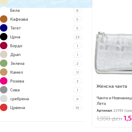
Беж
22
Бела
6
Кафеава
5
Тегет
5
Црна
23
Бордо
1
Драп
1
Зелена
2
Камел
11
Розева
3
Женска чанта
Сива
1
Чанти и Новчаниц
сребрена
4
Лето
Црвена
10
Артикал:
23195 (ср
1,
1,990
ден