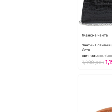
Женска чанта
Чанти и Новчаниц
Лето
Артикал:
23107 (црн
1,
1,490
ден