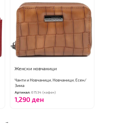
Женски новчаници
Чанти и Новчаници
,
Новчаници
,
Есен/
Зима
Артикал:
67534 (кафен)
1,290
ден
→