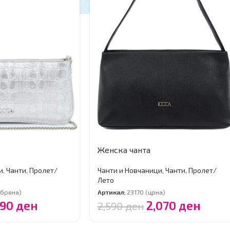
Женска чанта
и
,
Чанти
,
Пролет/
Чанти и Новчаници
,
Чанти
,
Пролет/
Лето
ебрена)
Артикал:
23170 (црна)
590
ден
2,070
ден
2,590
ден