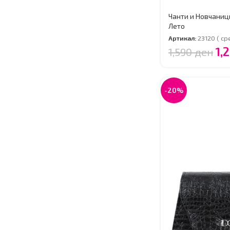
Чанти и Новчаниц
Лето
Артикал:
23120 ( ср
1,
1,590
ден
-20%