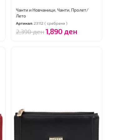
Чанти и Новчаници
,
Чанти
,
Пролет/
Лето
Артикал:
23112 ( сребрена )
1,890
ден
2,390
ден