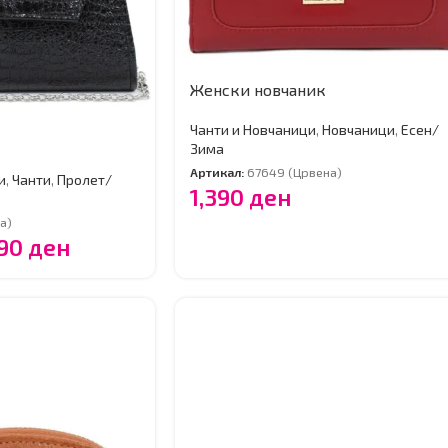
Женски новчаник
Чанти и Новчаници
,
Новчаници
,
Есен/
Зима
Артикал:
67649 (Црвена)
и
,
Чанти
,
Пролет/
1,390
ден
а)
190
ден