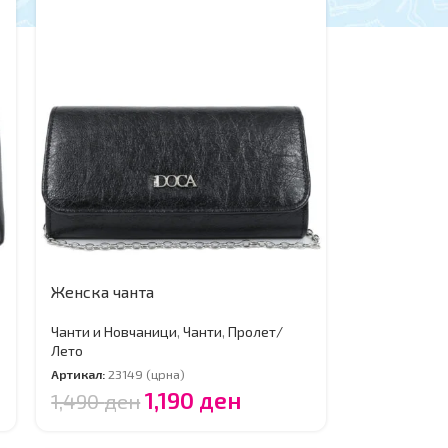
Женска чанта
Чанти и Новчаници
,
Чанти
,
Пролет/
Лето
Артикал:
23149 (црна)
1,190
ден
1,490
ден