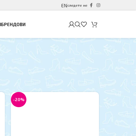
EN
следете не
И
БРЕНДОВИ
12
18
24
-20%