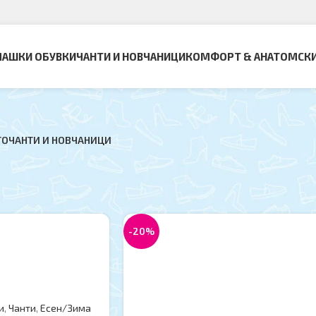
АШКИ ОБУВКИ
ЧАНТИ И НОВЧАНИЦИ
КОМФОРТ & АНАТОМСК
ТО
ЧАНТИ И НОВЧАНИЦИ
вница
Страна 8
Прикажи
9
oca
-20%
и
,
Чанти
,
Есен/Зима