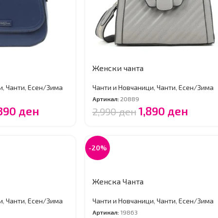
Женски чанта
и
,
Чанти
,
Есен/Зима
Чанти и Новчаници
,
Чанти
,
Есен/Зима
Артикал:
20889
,390
ден
1,890
ден
2,990
ден
-20%
Женска Чанта
и
,
Чанти
,
Есен/Зима
Чанти и Новчаници
,
Чанти
,
Есен/Зима
Артикал:
19863