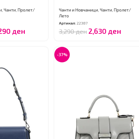
и
,
Чанти
,
Пролет/
Чанти и Новчаници
,
Чанти
,
Пролет/
Лето
Артикал:
22387
,290
ден
2,630
ден
3,290
ден
-37%