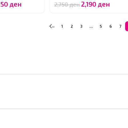
150
ден
2,190
ден
2,750
ден
←
1
2
3
…
5
6
7