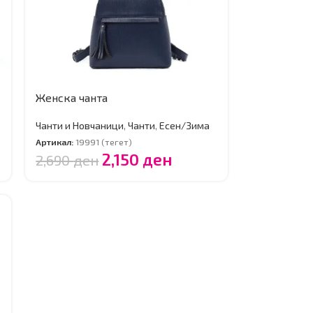
Женска чанта
Чанти и Новчаници
,
Чанти
,
Есен/Зима
Артикал:
19991 (тегет)
2,150
ден
2,690
ден