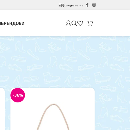
EN
следете не
И
БРЕНДОВИ
12
18
24
-36%