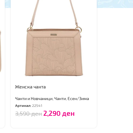
Женска чанта
Чанти и Новчаници
,
Чанти
,
Есен/Зима
Артикал:
22541
2,290
ден
3,590
ден