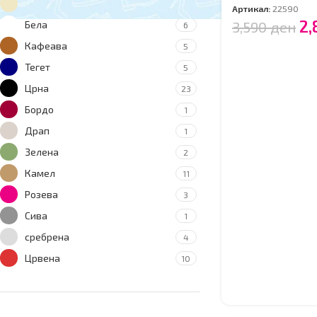
Беж
22
Артикал:
22590
2,
3,590
ден
Бела
6
Кафеава
5
Тегет
5
Црна
23
Бордо
1
Драп
1
Зелена
2
Камел
11
Розева
3
Сива
1
сребрена
4
Црвена
10