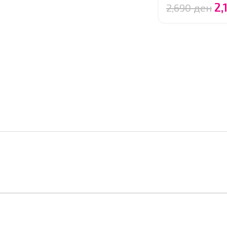
2,
2,690
ден