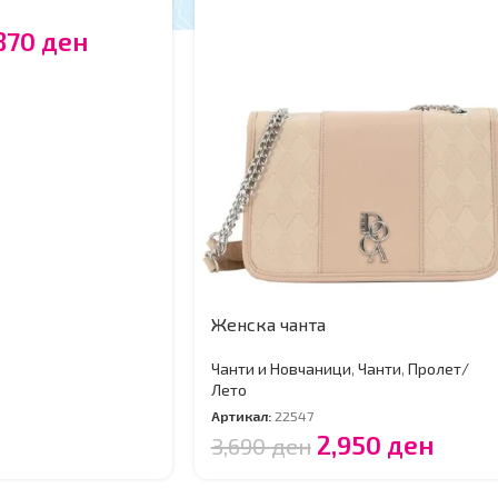
870
ден
Женска чанта
Чанти и Новчаници
,
Чанти
,
Пролет/
Лето
Артикал:
22547
2,950
ден
3,690
ден