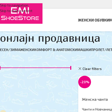
Skip to navigation
Skip to main content
ЖЕНСКИ ОБУВКИ
М
онлајн продавница
ЕСЕН/ЗИМА
ЖЕНСКИ
КОМФОРТ & АНАТОМСКИ
МАШКИ
ПРОЛЕТ/ЛЕ
ФИЛТЕР ПО ЦЕНА
Дома
онлајн прода
Clear filters
D
Цена:
950 ден
—
6,150 ден
ФИЛТЕР
-20%
Женска чанта
ФИЛТЕР ПО БОЈА
Чанти и Новчаниц