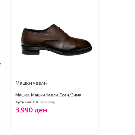
Машки чевли
Машки
,
Машки Чевли
,
Есен/Зима
Артикал:
111(Кафеава)
3,990
ден