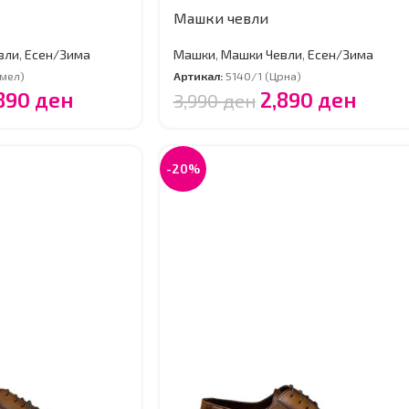
Машки чевли
вли
,
Есен/Зима
Машки
,
Машки Чевли
,
Есен/Зима
амел)
Артикал:
5140/1 (Црна)
,890
ден
2,890
ден
3,990
ден
-20%