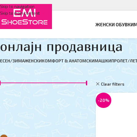
Skip to navigation
Skip to main content
ЖЕНСКИ ОБУВКИ
М
онлајн продавница
ЕСЕН/ЗИМА
ЖЕНСКИ
КОМФОРТ & АНАТОМСКИ
МАШКИ
ПРОЛЕТ/ЛЕ
ФИЛТЕР ПО ЦЕНА
Дома
онлајн прода
Clear filters
Цена:
950 ден
—
6,150 ден
ФИЛТЕР
-20%
ФИЛТЕР ПО БОЈА