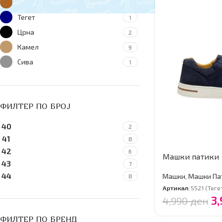
Кафеава
2
Тегет
1
Црна
2
Камел
9
Сива
1
ФИЛТЕР ПО БРОJ
40
2
41
8
42
6
Машки патики
43
7
44
Машки
,
Машки Па
8
Артикал:
5521 (Теге
3
4,990
ден
ФИЛТЕР ПО БРЕНД