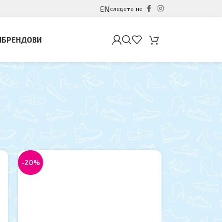
EN
следете не
И
БРЕНДОВИ
12
18
24
-20%