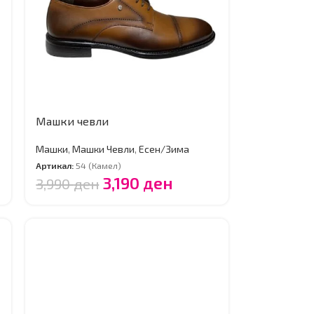
Машки чевли
Машки
,
Машки Чевли
,
Есен/Зима
Артикал:
54 (Камел)
3,190
ден
3,990
ден