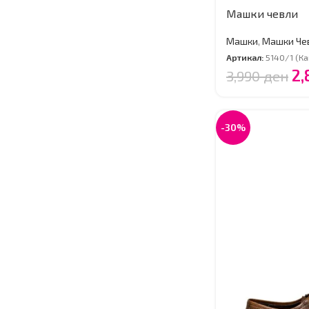
Машки чевли
Машки
,
Машки Че
Артикал:
5140/1 (К
2
3,990
ден
-30%