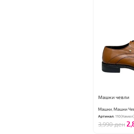
Машки чевли
Машки
,
Машки Че
Артикал:
110(Камел
2
3,990
ден