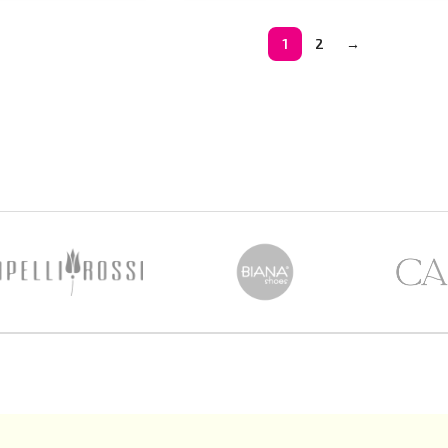
1
2
→