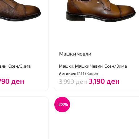
Машки чевли
вли
,
Есен/Зима
Машки
,
Машки Чевли
,
Есен/Зима
Артикал:
3131 (Камел)
790
ден
3,190
ден
3,990
ден
-28%