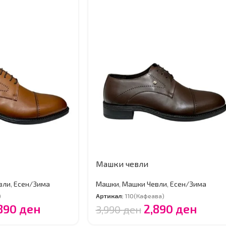
Машки чевли
вли
,
Есен/Зима
Машки
,
Машки Чевли
,
Есен/Зима
)
Артикал:
110(Кафеава)
,890
ден
2,890
ден
3,990
ден