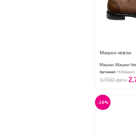
Машки чевли
Машки
,
Машки Че
Артикал:
15(Камел)
2,
3,990
ден
-28%