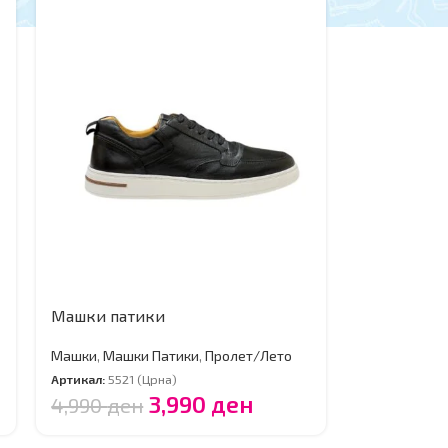
Машки патики
Машки
,
Машки Патики
,
Пролет/Лето
Артикал:
5521 (Црна)
3,990
ден
4,990
ден