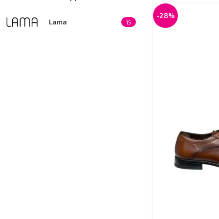
-28%
Lama
15