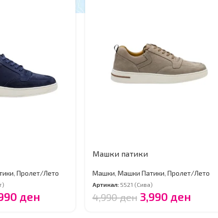
Машки патики
тики
,
Пролет/Лето
Машки
,
Машки Патики
,
Пролет/Лето
т)
Артикал:
5521 (Сива)
,990
ден
3,990
ден
4,990
ден