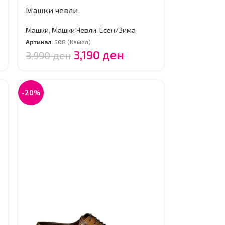
Машки чевли
Машки
,
Машки Чевли
,
Есен/Зима
Артикал:
508 (Камел)
3,190
ден
3,990
ден
-20%