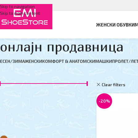
Skip to navigation
Skip to main content
ЖЕНСКИ ОБУВКИ
М
онлајн продавница
ЕСЕН/ЗИМА
ЖЕНСКИ
КОМФОРТ & АНАТОМСКИ
МАШКИ
ПРОЛЕТ/ЛЕ
ФИЛТЕР ПО ЦЕНА
Дома
онлајн прода
Clear filters
L
Цена:
950 ден
—
6,150 ден
ФИЛТЕР
-20%
ФИЛТЕР ПО БОЈА