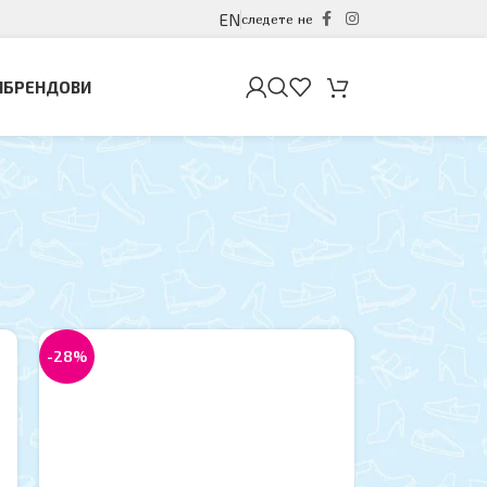
EN
следете не
И
БРЕНДОВИ
12
18
24
-28%