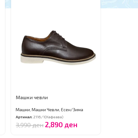
Машки чевли
Машки
,
Машки Чевли
,
Есен/Зима
Артикал:
2116/1(Кафеава)
2,890
ден
3,990
ден