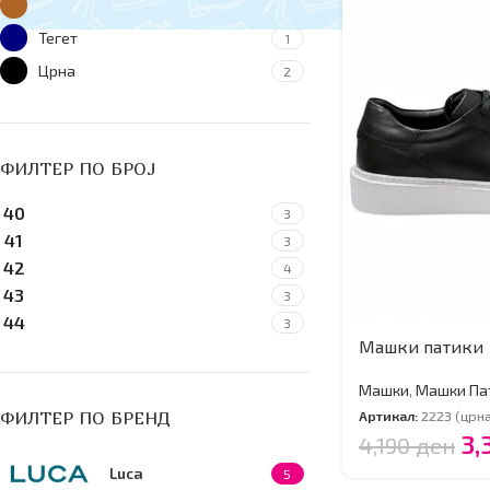
Кафеава
2
Тегет
1
Црна
2
ФИЛТЕР ПО БРОJ
40
3
41
3
42
4
43
3
44
3
Машки патики
Машки
,
Машки Па
ФИЛТЕР ПО БРЕНД
Артикал:
2223 (црн
3,
4,190
ден
Luca
5