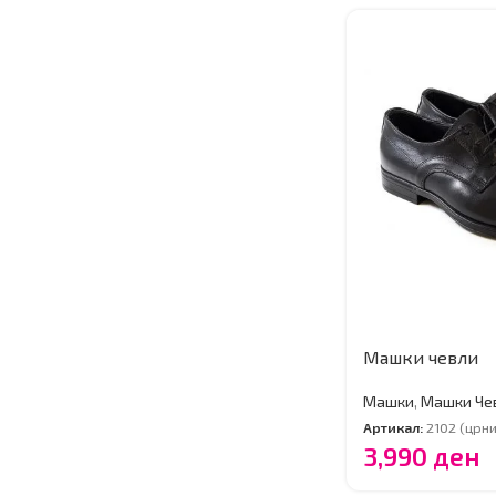
Машки чевли
Машки
,
Машки Че
Артикал:
2102 (црни
3,990
ден