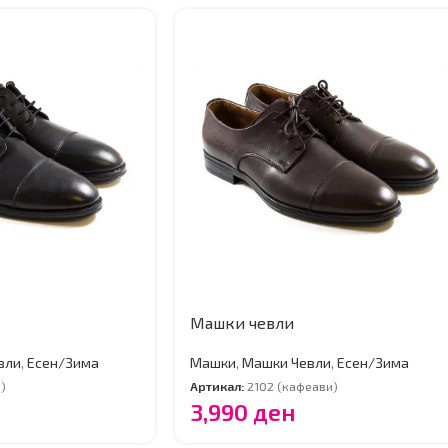
Машки чевли
вли
,
Есен/Зима
Машки
,
Машки Чевли
,
Есен/Зима
)
Артикал:
2102 (кафеави)
3,990
ден