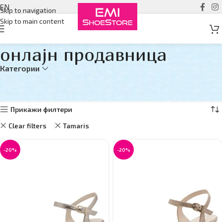
EN
Skip to navigation
Skip to main content
онлајн продавница
Категории
Дома
онлајн продавница
Страна 7
Прикажувам 73–84 од 158 резултати
Прикажи филтери
Clear filters
Tamaris
-20%
-20%