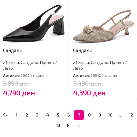
Сандали
Сандали
Женски
,
Сандали
,
Пролет/
Женски
,
Сандали
,
Пролет/
Лето
Лето
Артикал:
29624 ( црна )
Артикал:
29512 ( златна )
5,990
ден
5,490
ден
4,790
ден
4,390
ден
←
1
2
3
4
5
6
7
8
9
10
…
12
13
14
→