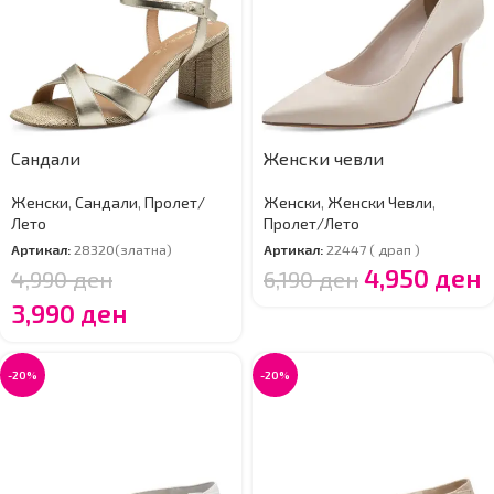
Сандали
Женски чевли
Женски
,
Сандали
,
Пролет/
Женски
,
Женски Чевли
,
Лето
Пролет/Лето
Артикал:
28320(златна)
Артикал:
22447 ( драп )
4,950
ден
4,990
ден
6,190
ден
3,990
ден
-20%
-20%