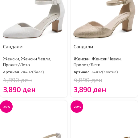
Сандали
Сандали
Женски
,
Женски Чевли
,
Женски
,
Женски Чевли
,
Пролет/Лето
Пролет/Лето
Артикал:
24432(бела)
Артикал:
24412(златна)
4,890
ден
4,890
ден
3,890
ден
3,890
ден
-20%
-20%