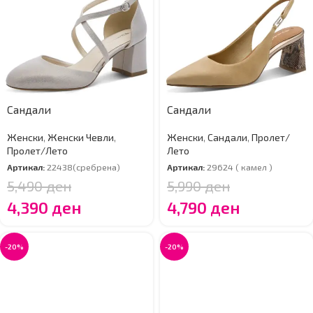
Сандали
Сандали
Женски
,
Женски Чевли
,
Женски
,
Сандали
,
Пролет/
Пролет/Лето
Лето
Артикал:
22438(сребрена)
Артикал:
29624 ( камел )
5,490
ден
5,990
ден
4,390
ден
4,790
ден
-20%
-20%