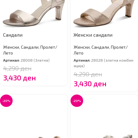
Сандали
Женски сандали
Женски
,
Сандали
,
Пролет/
Женски
,
Сандали
,
Пролет/
Лето
Лето
Артикал:
28008 (Златна)
Артикал:
28028 (златна комбин
ација)
4,290
ден
4,290
ден
3,430
ден
3,430
ден
-20%
-20%