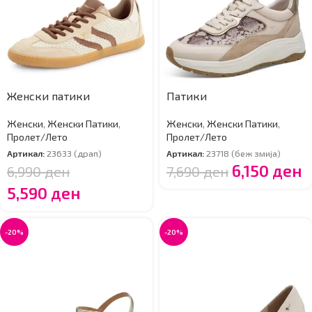
Женски патики
Патики
Женски
,
Женски Патики
,
Женски
,
Женски Патики
,
Пролет/Лето
Пролет/Лето
Артикал:
23633 (драп)
Артикал:
23718 (беж змија)
6,150
ден
6,990
ден
7,690
ден
5,590
ден
-20%
-20%