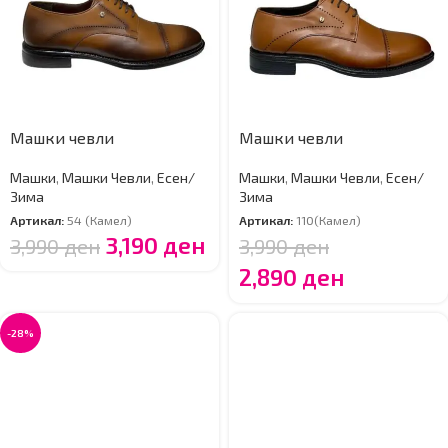
Машки чевли
Машки чевли
Машки
,
Машки Чевли
,
Есен/
Машки
,
Машки Чевли
,
Есен/
Зима
Зима
Артикал:
54 (Камел)
Артикал:
110(Камел)
3,190
ден
3,990
ден
3,990
ден
2,890
ден
-28%