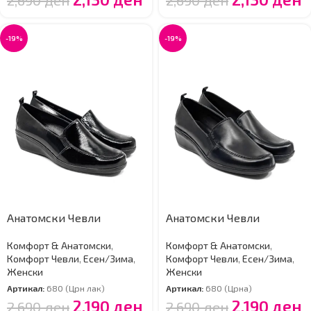
-19%
-19%
Анатомски Чевли
Анатомски Чевли
Комфорт & Анатомски
,
Комфорт & Анатомски
,
Комфорт Чевли
,
Есен/Зима
,
Комфорт Чевли
,
Есен/Зима
,
Женски
Женски
Артикал:
680 (Црн лак)
Артикал:
680 (Црна)
2,190
ден
2,190
ден
2,690
ден
2,690
ден