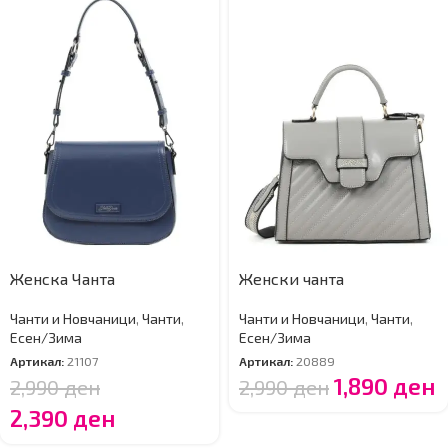
Женска Чанта
Женски чанта
Чанти и Новчаници
,
Чанти
,
Чанти и Новчаници
,
Чанти
,
Есен/Зима
Есен/Зима
Артикал:
21107
Артикал:
20889
1,890
ден
2,990
ден
2,990
ден
2,390
ден