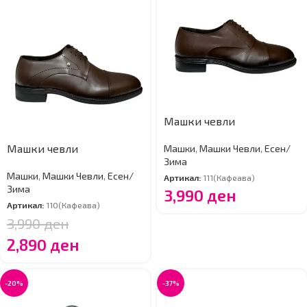
Машки чевли
Машки чевли
Машки
,
Машки Чевли
,
Есен/
Зима
Машки
,
Машки Чевли
,
Есен/
Артикал:
111(Кафеава)
Зима
3,990
ден
Артикал:
110(Кафеава)
3,990
ден
2,890
ден
-20%
-37%