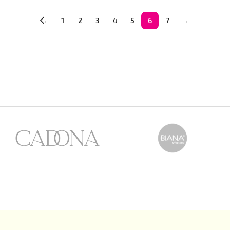
←
1
2
3
4
5
6
7
→