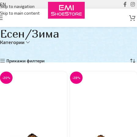
EN
Skip to navigation
Skip to main content
Есен/Зима
Категории
Дома
Есен/Зима
Страна 6
Прикажувам 61–72 од 77 резултати
Прикажи филтери
-20%
-28%