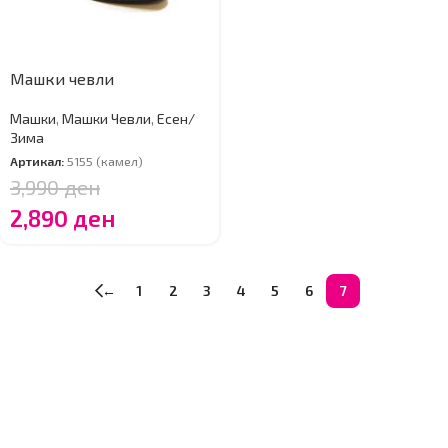
Машки чевли
Машки
,
Машки Чевли
,
Есен/
Зима
Артикал:
5155 (камел)
3,990
ден
2,890
ден
←
1
2
3
4
5
6
7