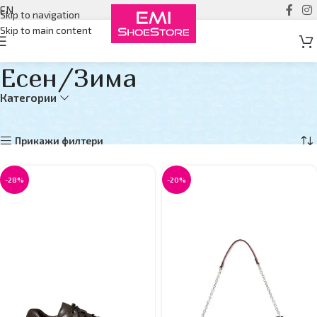
EN
Skip to navigation
Skip to main content
Есен/Зима
Категории
Дома
Есен/Зима
Страна 7
Прикажувам 73–77 од 77 резултати
Прикажи филтери
-28%
-20%