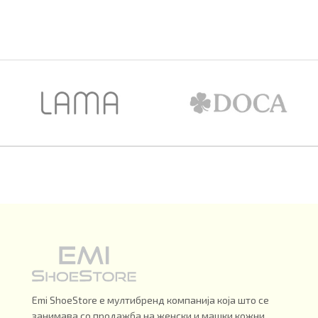
Emi ShoeStore е мултибренд компанија која што се
занимава со продажба на женски и машки кожни