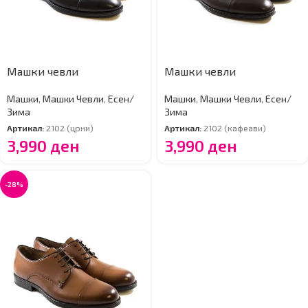
Машки чевли
Машки чевли
Машки
,
Машки Чевли
,
Есен/
Машки
,
Машки Чевли
,
Есен/
Зима
Зима
Артикал:
2102 (црни)
Артикал:
2102 (кафеави)
3,990
ден
3,990
ден
-28%