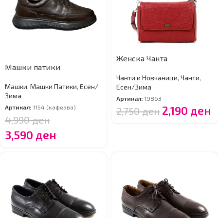
Женска Чанта
Машки патики
Чанти и Новчаници
,
Чанти
,
Машки
,
Машки Патики
,
Есен/
Есен/Зима
Зима
Артикал:
19863
Артикал:
1154 (кафеава)
2,190
ден
2,750
ден
4,990
ден
3,590
ден