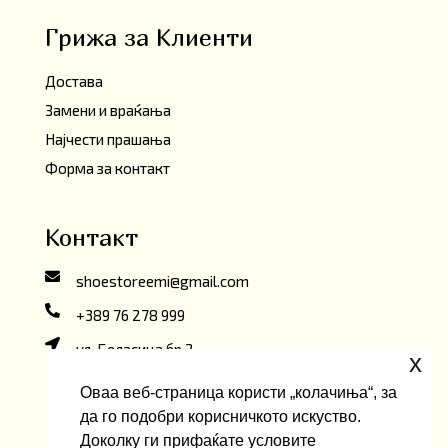
Грижа за Клиенти
Достава
Замени и враќања
Најчести прашања
Форма за контакт
Контакт
shoestoreemi@gmail.com
+389 76 278 999
ул. Беласица бр.2,
x
Скопје, Северна Македонија
Оваа веб-страница користи „колачиња“, за
да го подобри корисничкото искуство.
Доколку ги прифаќате условите