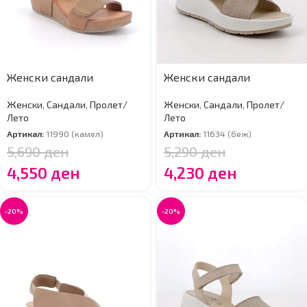
Женски сандали
Женски сандали
Женски
,
Сандали
,
Пролет/
Женски
,
Сандали
,
Пролет/
Лето
Лето
Артикал:
11990 (камел)
Артикал:
11634 (беж)
5,690
ден
5,290
ден
4,550
ден
4,230
ден
-20%
-20%