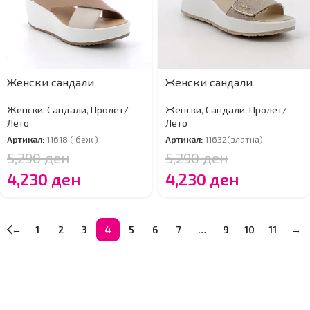
Женски сандали
Женски сандали
Женски
,
Сандали
,
Пролет/
Женски
,
Сандали
,
Пролет/
Лето
Лето
Артикал:
11618 ( беж )
Артикал:
11632(златна)
5,290
ден
5,290
ден
4,230
ден
4,230
ден
←
1
2
3
4
5
6
7
…
9
10
11
→