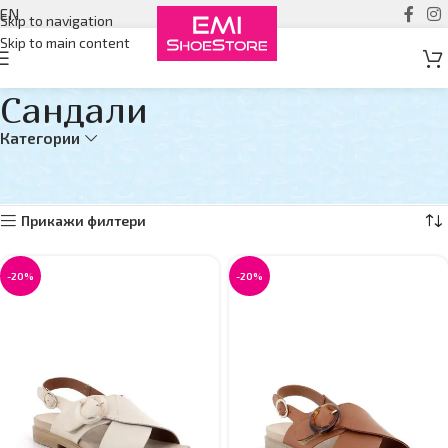
EN
Skip to navigation
Skip to main content
Сандали
Категории
Дома
Женски
Сандали
Страна 4
Прикажувам 37–48 од 124 резултати
Прикажи филтери
-20%
-20%