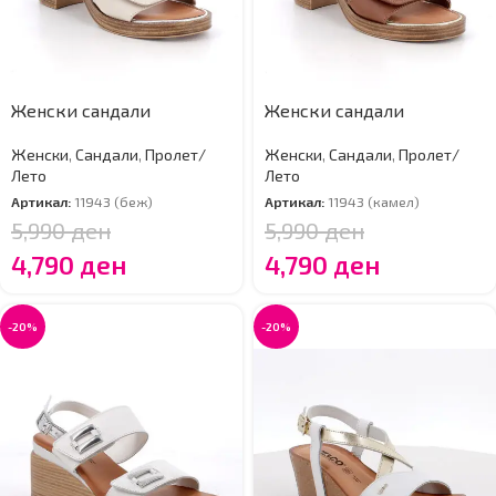
Женски сандали
Женски сандали
Женски
,
Сандали
,
Пролет/
Женски
,
Сандали
,
Пролет/
Лето
Лето
Артикал:
11943 (беж)
Артикал:
11943 (камел)
5,990
ден
5,990
ден
4,790
ден
4,790
ден
-20%
-20%