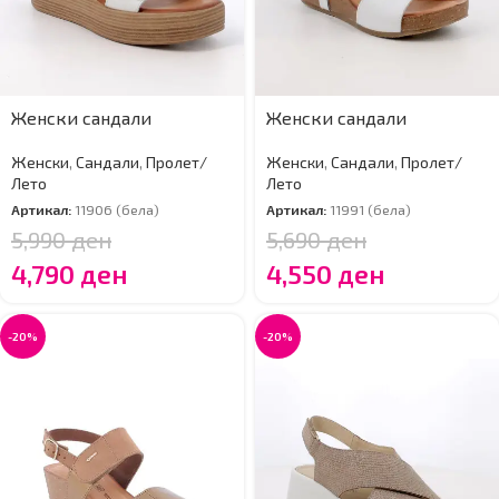
Женски сандали
Женски сандали
Женски
,
Сандали
,
Пролет/
Женски
,
Сандали
,
Пролет/
Лето
Лето
Артикал:
11906 (бела)
Артикал:
11991 (бела)
5,990
ден
5,690
ден
4,790
ден
4,550
ден
-20%
-20%