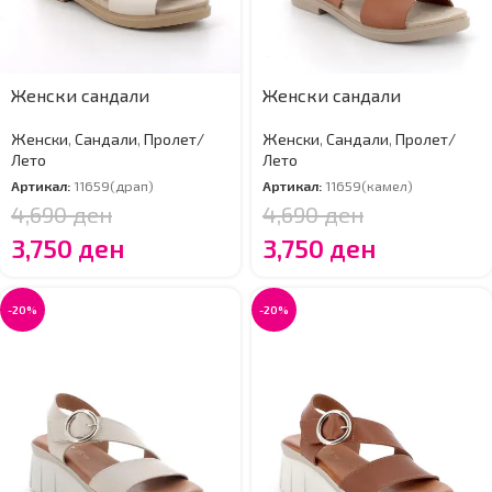
Женски сандали
Женски сандали
Женски
,
Сандали
,
Пролет/
Женски
,
Сандали
,
Пролет/
Лето
Лето
Артикал:
11659(драп)
Артикал:
11659(камел)
4,690
ден
4,690
ден
3,750
ден
3,750
ден
-20%
-20%