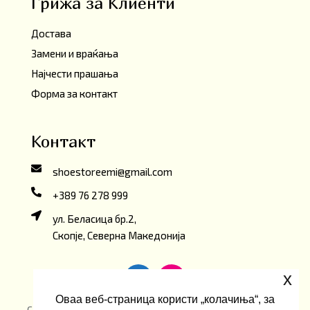
Грижа за Клиенти
Достава
Замени и враќања
Најчести прашања
Форма за контакт
Контакт
shoestoreemi@gmail.com
+389 76 278 999
ул. Беласица бр.2,
Скопје, Северна Македонија
x
Оваа веб-страница користи „колачиња“, за
Copyright ©2026 Emi ShoeStore. Developed by
oLive