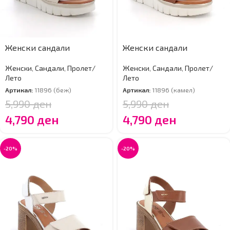
Женски сандали
Женски сандали
Женски
,
Сандали
,
Пролет/
Женски
,
Сандали
,
Пролет/
Лето
Лето
Артикал:
11896 (беж)
Артикал:
11896 (камел)
5,990
ден
5,990
ден
4,790
ден
4,790
ден
-20%
-20%