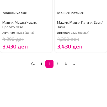
Машки чевли
Машки патики
Машки
,
Машки Чевли
,
Машки
,
Машки Патики
,
Есен/
Пролет/Лето
Зима
Артикал:
18253 (црна)
Артикал:
2322 (камел)
4,290
ден
4,290
ден
3,430
ден
3,430
ден
←
1
2
3
4
→