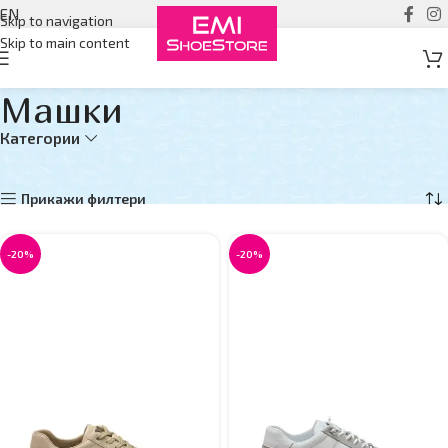
EN
Skip to navigation
Skip to main content
Машки
Категории
Дома
Машки
Страна 2
Прикажувам 13–24 од 47 резултати
Прикажи филтери
-20%
-20%