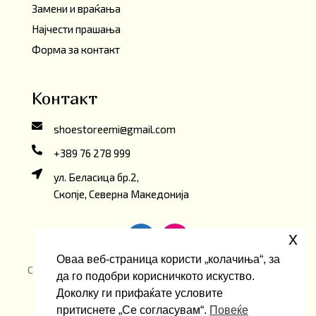
Замени и враќања
Најчести прашања
Форма за контакт
Контакт
shoestoreemi@gmail.com
+389 76 278 999
ул. Беласица бр.2,
Скопје, Северна Македонија
x
Оваа веб-страница користи „колачиња“, за
Copyright ©2026 Emi ShoeStore. Developed by
oLive
да го подобри корисничкото искуство.
Brandlab
Доколку ги прифаќате условите
притиснете „Се согласувам“.
Повеќе