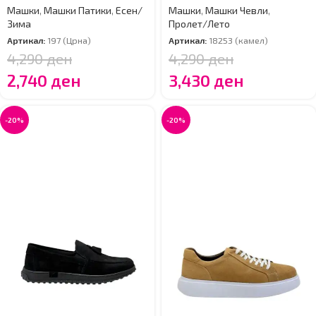
Машки
,
Машки Патики
,
Есен/
Машки
,
Машки Чевли
,
Зима
Пролет/Лето
Артикал:
197 (Црна)
Артикал:
18253 (камел)
4,290
ден
4,290
ден
2,740
ден
3,430
ден
-20%
-20%