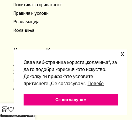
Политика за приватност
Правила и услови
Рекламација
Колачиња
Грижа за Клиенти
x
Оваа веб-страница користи „колачиња“, за
Достава
да го подобри корисничкото искуство.
Замени и враќања
Доколку ги прифаќате условите
Најчести прашања
притиснете „Се согласувам“.
Повеќе
Форма за контакт
Се согласувам
Контакт
одавница
Листа на Желби
Кошничка
Моја сметка
shoestoreemi@gmail.com