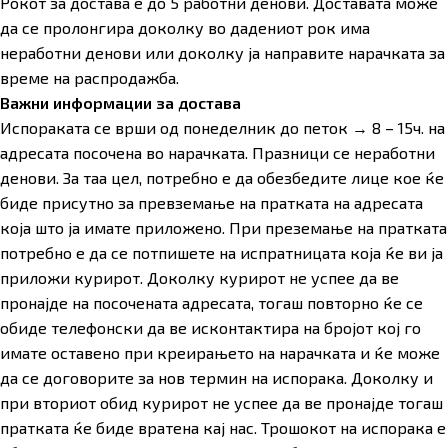
Рокот за достава е до 5 работни денови. Доставата може
да се пролонгира доколку во дадениот рок има
неработни денови или доколку ја направите нарачката за
време на распродажба.
Важни информации за достава
Испораката се врши од понеделник до петок → 8 – 15ч. на
адресата посочена во нарачката. Празници се неработни
денови. За таа цел, потребно е да обезбедите лице кое ќе
биде присутно за превземање на пратката на адресата
која што ја имате приложено. При преземање на пратката
потребно е да се потпишете на испратницата која ќе ви ја
приложи курирот. Доколку курирот не успее да ве
пронајде на посочената адресата, тогаш повторно ќе се
обиде телефонски да ве исконтактира на бројот кој го
имате оставено при креирањето на нарачката и ќе може
да се договорите за нов термин на испорака. Доколку и
при вториот обид курирот не успее да ве пронајде тогаш
пратката ќе биде вратена кај нас. Трошокот на испорака е