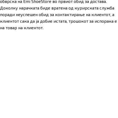
обврска на Emi ShoeStore во првиот обид за достава.
Доколку нарачката биде вратена од курирската служба
поради неуспешен обид за контактирање на клиентот, а
клиентот сака да ја добие истата, трошокот за испорака е
на товар на клиентот.