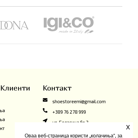
 Клиенти
Контакт
shoestoreemi@gmail.com
ања
+389 76 278 999
ања
ул. Беласица бр.2,
x
кт
Скопје, Северна Македонија
Оваа веб-страница користи „колачиња“, за