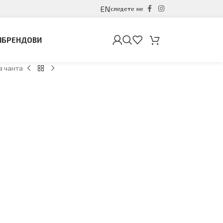
EN
следете не
И
БРЕНДОВИ
 чанта