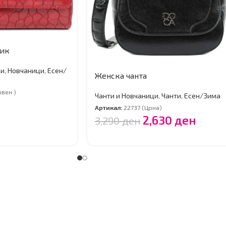
ник
ци
,
Новчаници
,
Есен/
Женска чанта
рвен )
Чанти и Новчаници
,
Чанти
,
Есен/Зима
Артикал:
22737 (Црна)
2,630
ден
3,290
ден