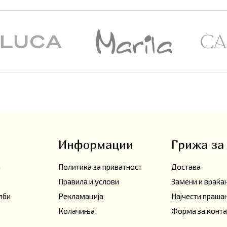
Информации
Грижа за
а
Политика за приватност
Достава
Правила и услови
Замени и враќ
лби
Рекламација
Најчести праш
Колачиња
Форма за конта