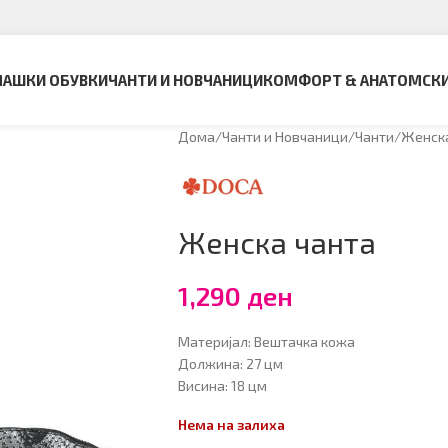
АШКИ ОБУВКИ
ЧАНТИ И НОВЧАНИЦИ
КОМФОРТ & АНАТОМСК
Дома
Чанти и Новчаници
Чанти
Женска
Женска чанта
1,290
ден
Материјал: Вештачка кожа
Должина: 27 цм
Висина: 18 цм
Нема на залиха