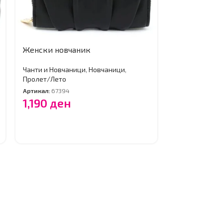
Женски новчаник
Женски нов
Чанти и Новчаници
,
Новчаници
,
Чанти и Новча
Пролет/Лето
Пролет/Лето
Артикал:
67394
Артикал:
67369
1,190
ден
1,490
де