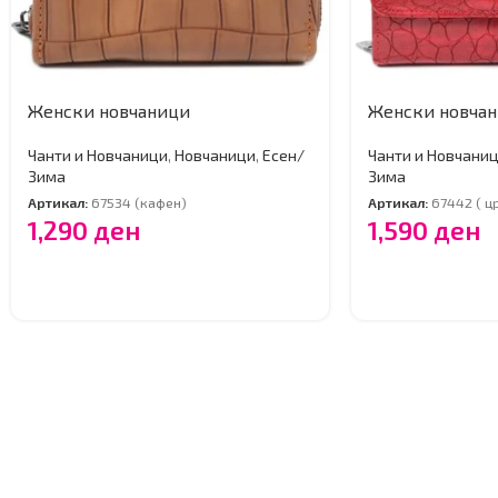
Женски новчаници
Женски новча
Чанти и Новчаници
,
Новчаници
,
Есен/
Чанти и Новчани
Зима
Зима
Артикал:
67534 (кафен)
Артикал:
67442 ( ц
1,290
ден
1,590
ден