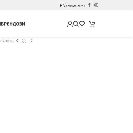
EN
следете не
И
БРЕНДОВИ
 чанта