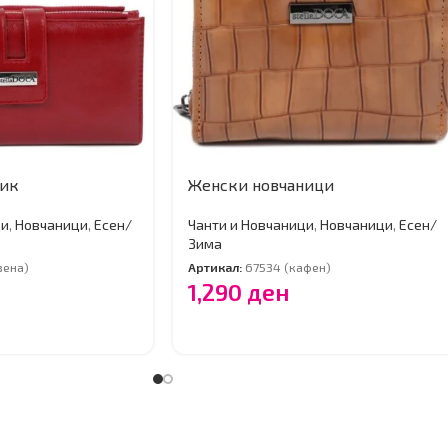
ник
Женски новчаници
ци
,
Новчаници
,
Есен/
Чанти и Новчаници
,
Новчаници
,
Есен/
Зима
вена)
Артикал:
67534 (кафен)
1,290
ден