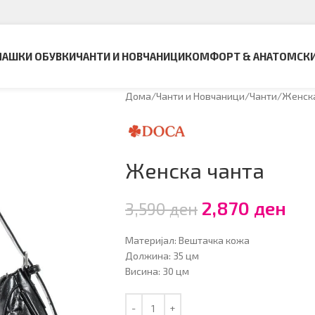
АШКИ ОБУВКИ
ЧАНТИ И НОВЧАНИЦИ
КОМФОРТ & АНАТОМСК
Дома
Чанти и Новчаници
Чанти
Женска
Женска чанта
2,870
ден
3,590
ден
Материјал: Вештачка кожа
Должина: 35 цм
Висина: 30 цм