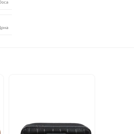
Doca
Црна