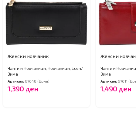
Женски новчаник
Женски новча
Чанти и Новчаници
,
Новчаници
,
Есен/
Чанти и Новчани
Зима
Зима
Артикал:
67648 (Црна)
Артикал:
67611 (Цр
1,390
ден
1,490
ден