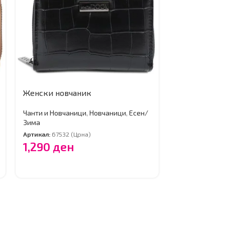
Женски новчаник
Женски нов
Чанти и Новчаници
,
Новчаници
,
Есен/
Чанти и Новча
Зима
Зима
Артикал:
67532 (Црна)
Артикал:
67467 
1,290
ден
1,290
де