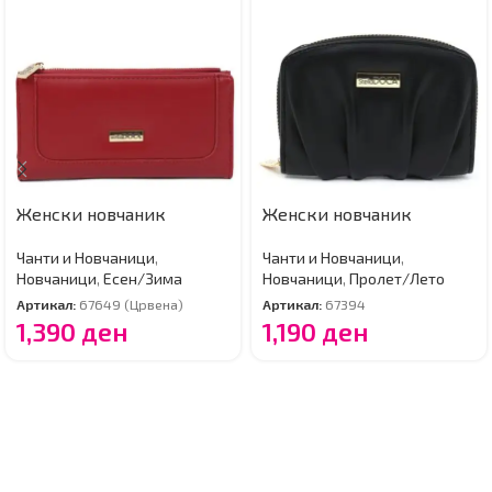
Женски новчаник
Женски новчаник
Чанти и Новчаници
,
Чанти и Новчаници
,
Новчаници
,
Есен/Зима
Новчаници
,
Пролет/Лето
Артикал:
67649 (Црвена)
Артикал:
67394
1,390
ден
1,190
ден