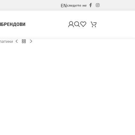
EN
следете не
И
БРЕНДОВИ
патики