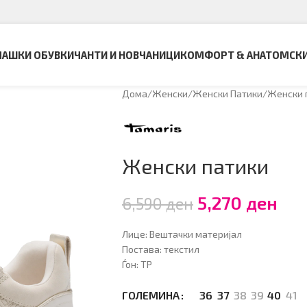
АШКИ ОБУВКИ
ЧАНТИ И НОВЧАНИЦИ
КОМФОРТ & АНАТОМСК
Дома
Женски
Женски Патики
Женски 
Женски патики
5,270
ден
6,590
ден
Лице: Вештачки материјал
Постава: текстил
Ѓон: ТP
36
37
38
39
40
41
ГОЛЕМИНА