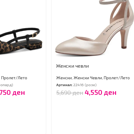
Женски чевли
,
Пролет/Лето
Женски
,
Женски Чевли
,
Пролет/Лето
еопард)
Артикал:
22416 (розе)
,750
ден
4,550
ден
5,690
ден