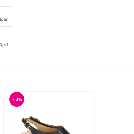
Драп
0
,
41
-43%
-46%