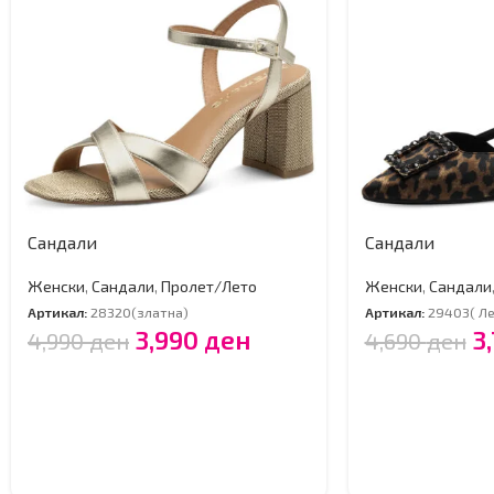
Сандали
Сандали
Женски
,
Сандали
,
Пролет/Лето
Женски
,
Сандали
Артикал:
28320(златна)
Артикал:
29403( Л
3,990
ден
3
4,990
ден
4,690
ден