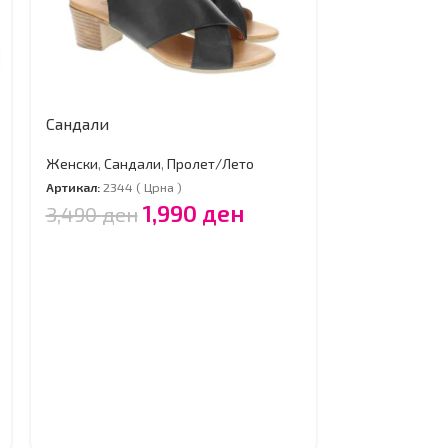
Сандали
Сандали
Женски
,
Сандали
,
Пролет/Лето
Женски
,
Санд
Артикал:
2344 ( Црна )
1,990
ден
3,490
ден
Артикал:
2310 (
3,690
ден