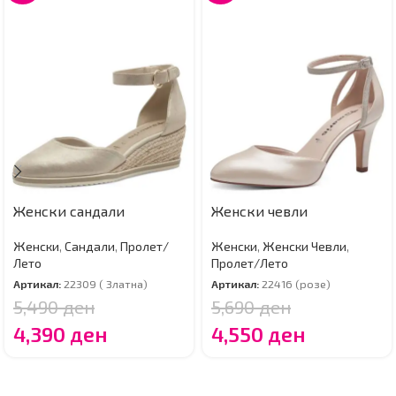
Женски сандали
Женски чевли
Женски
,
Сандали
,
Пролет/
Женски
,
Женски Чевли
,
Лето
Пролет/Лето
Артикал:
22309 ( Златна)
Артикал:
22416 (розе)
5,490
ден
5,690
ден
4,390
ден
4,550
ден