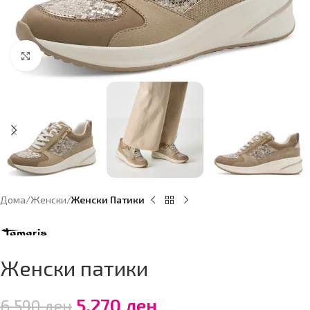
Click to enlarge
Дома
Женски
Женски Патики
Женски патики
5,270
ден
6,590
ден