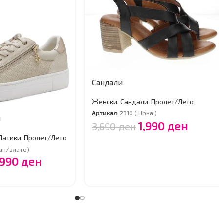
Сандали
Женски
,
Сандали
,
Пролет/Лето
Артикал:
2310 ( Црна )
и
1,990
ден
3,690
ден
Патики
,
Пролет/Лето
ап/злато)
,990
ден