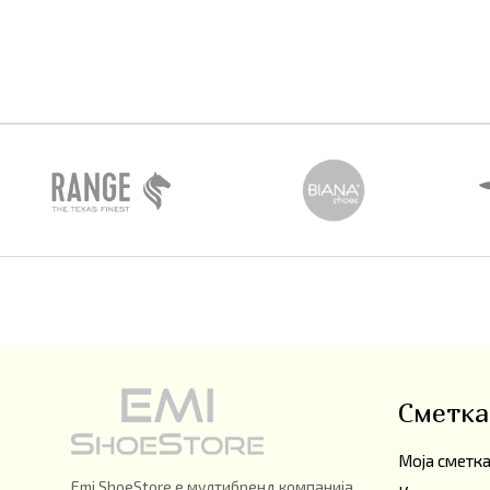
Сметка
Моја сметк
Emi ShoeStore е мултибренд компанија