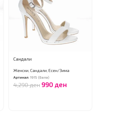
Сандали
Сандали
Женски
,
Санд
Артикал:
1915 (
Женски
,
Сандали
,
Есен/Зима
4,290
ден
Артикал:
1915 (Бела)
990
ден
4,290
ден