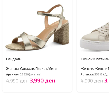
Сандали
Женски патик
Женски
,
Сандали
,
Пролет/Лето
Женски
,
Женски 
Артикал:
28320(златна)
Артикал:
23313 (Др
3,990
ден
3
4,990
ден
4,990
ден