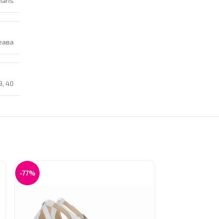
aris
еава
9
,
40
-77%
-77%