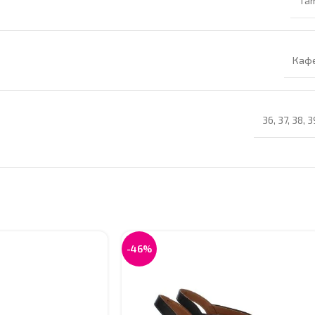
Tam
Каф
36
,
37
,
38
,
3
-46%