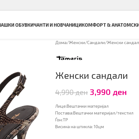
АШКИ ОБУВКИ
ЧАНТИ И НОВЧАНИЦИ
КОМФОРТ & АНАТОМСК
Дома
Женски
Сандали
Женски санда
Женски сандали
3,990
ден
4,990
ден
Лице:Вештачки материјал
Постава:Вештачки материјал/текстил
Ѓон:ТР
Висина на штикла: 10цм