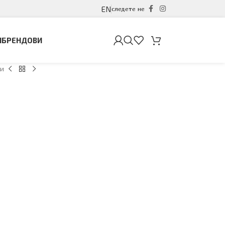
EN
следете не
И
БРЕНДОВИ
ли