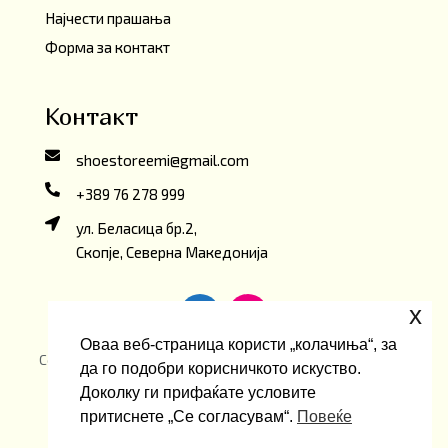
Најчести прашања
Форма за контакт
Контакт
shoestoreemi@gmail.com
+389 76 278 999
ул. Беласица бр.2,
Скопје, Северна Македонија
x
Оваа веб-страница користи „колачиња“, за
Copyright ©2026 Emi ShoeStore. Developed by
oLive
да го подобри корисничкото искуство.
Brandlab
Доколку ги прифаќате условите
притиснете „Се согласувам“.
Повеќе