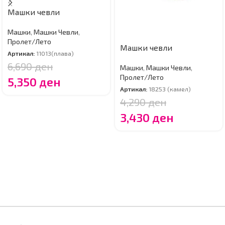
Машки чевли
Машки
,
Машки Чевли
,
Пролет/Лето
Машки чевли
Артикал:
11013(плава)
6,690
ден
Машки
,
Машки Чевли
,
Пролет/Лето
5,350
ден
Артикал:
18253 (камел)
4,290
ден
3,430
ден