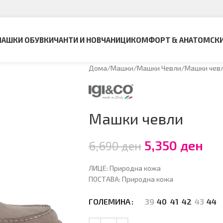
АШКИ ОБУВКИ
ЧАНТИ И НОВЧАНИЦИ
КОМФОРТ & АНАТОМСК
Дома
Машки
Машки Чевли
Машки чев
Машки чевли
5,350
ден
6,690
ден
ЛИЦЕ: Природна кожа
ПОСТАВА: Природна кожа
39
40
41
42
43
44
ГОЛЕМИНА