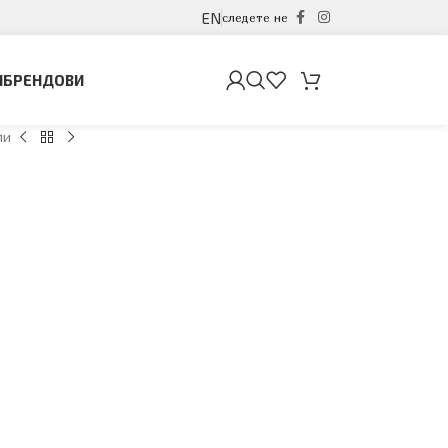
EN
следете не
И
БРЕНДОВИ
ли