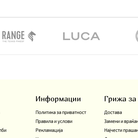
Информации
Грижа за
а
Политика за приватност
Достава
Правила и услови
Замени и враќ
лби
Рекламација
Најчести праш