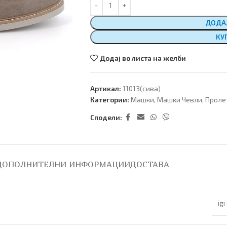
ДОДА
КУ
Додај во листа на желби
Артикал:
11013(сива)
Категории:
Машки
,
Машки Чевли
,
Проле
Сподели:
ДОПОЛНИТЕЛНИ ИНФОРМАЦИИ
ДОСТАВА
igi