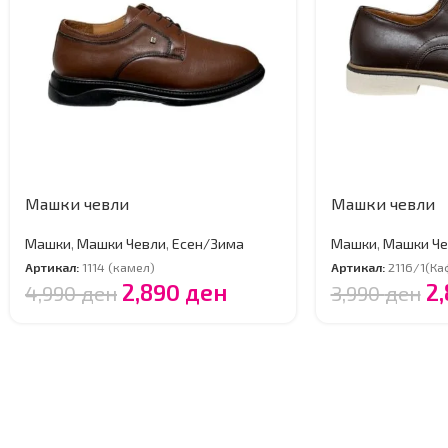
Машки чевли
Машки чевли
Машки
,
Машки Чевли
,
Есен/Зима
Машки
,
Машки Че
Артикал:
1114 (камел)
Артикал:
2116/1(Ка
2,890
ден
2
4,990
ден
3,990
ден