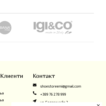
 Клиенти
Контакт
shoestoreemi@gmail.com
ања
+389 76 278 999
ања
ул. Беласица бр.2,
x