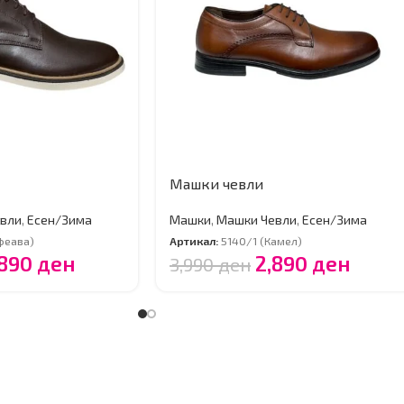
Машки чевли
вли
,
Есен/Зима
Машки
,
Машки Чевли
,
Есен/Зима
феава)
Артикал:
5140/1 (Камел)
,890
ден
2,890
ден
3,990
ден