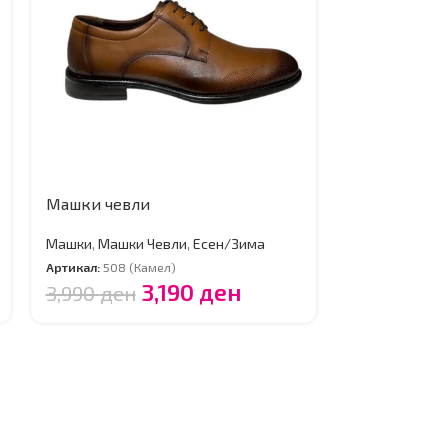
Машки чевли
Машки чевл
Машки
,
Машки Чевли
,
Есен/Зима
Машки
,
Машки
Артикал:
508 (Камел)
Артикал:
54 (Ка
3,190
ден
3,990
ден
3,990
ден