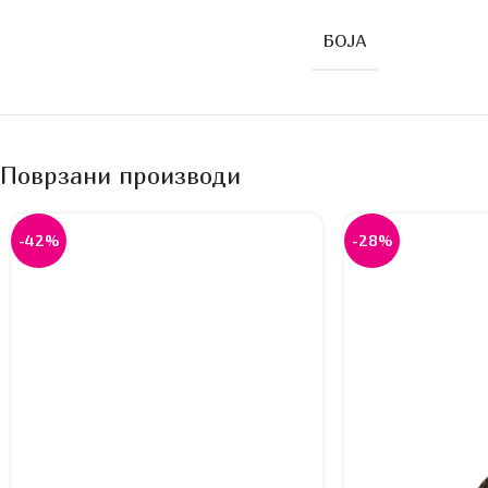
БОЈА
Поврзани производи
-42%
-28%