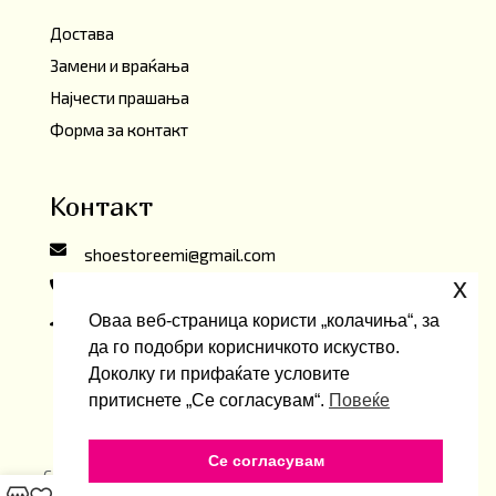
Достава
Замени и враќања
Најчести прашања
Форма за контакт
Контакт
shoestoreemi@gmail.com
x
+389 76 278 999
Оваа веб-страница користи „колачиња“, за
ул. Беласица бр.2,
да го подобри корисничкото искуство.
Скопје, Северна Македонија
Доколку ги прифаќате условите
притиснете „Се согласувам“.
Повеќе
Се согласувам
Copyright ©2026 Emi ShoeStore. Developed by
oLive