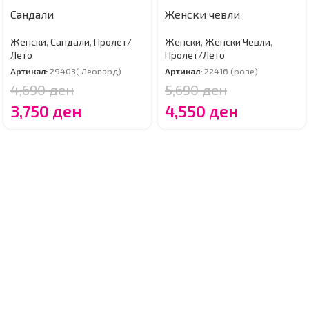
Сандали
Женски чевли
Женски
,
Сандали
,
Пролет/
Женски
,
Женски Чевли
,
Лето
Пролет/Лето
Артикал:
29403( Леопард)
Артикал:
22416 (розе)
4,690
ден
5,690
ден
3,750
ден
4,550
ден