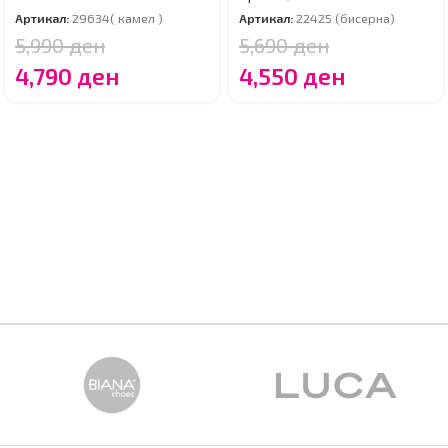
Артикал:
29634( камел )
Артикал:
22425 (бисерна)
5,990
ден
5,690
ден
4,790
ден
4,550
ден