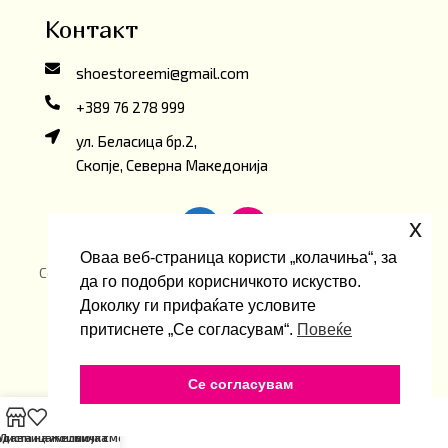
Контакт
shoestoreemi@gmail.com
+389 76 278 999
ул. Беласица бр.2,
Скопје, Северна Македонија
x
Оваа веб-страница користи „колачиња“, за
Copyright ©2026 Emi ShoeStore. Developed by
oLive
да го подобри корисничкото искуство.
Brandlab
Доколку ги прифаќате условите
притиснете „Се согласувам“.
Повеќе
Се согласувам
одавница
Листа на Желби
Кошничка
Моја сметка