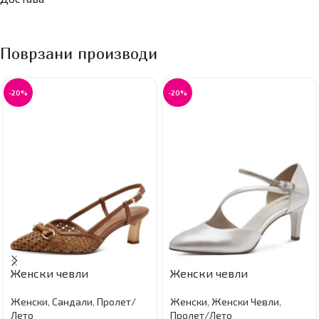
Поврзани производи
-20%
-20%
Женски чевли
Женски чевли
Женски
,
Сандали
,
Пролет/
Женски
,
Женски Чевли
,
Лето
Пролет/Лето