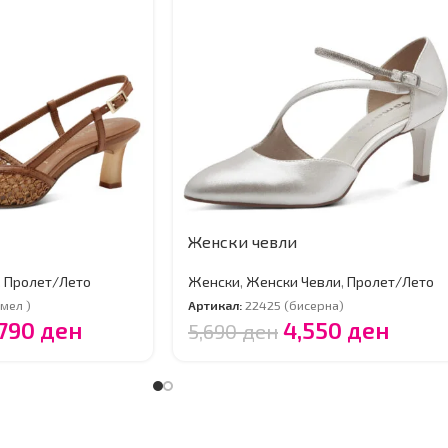
Женски чевли
,
Пролет/Лето
Женски
,
Женски Чевли
,
Пролет/Лето
мел )
Артикал:
22425 (бисерна)
,790
ден
4,550
ден
5,690
ден