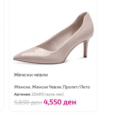
Женски чевли
Женски пат
Женски
,
Женски Чевли
,
Пролет/Лето
Женски
,
Женс
Артикал:
22481(таупе лак)
Артикал:
23624 
4,550
ден
5,690
ден
5,990
ден