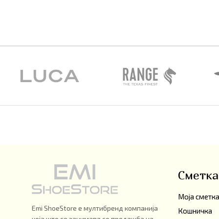
Сметка
Моја сметк
Emi ShoeStore е мултибренд компанија
Кошничка
која што се занимава со продажба на