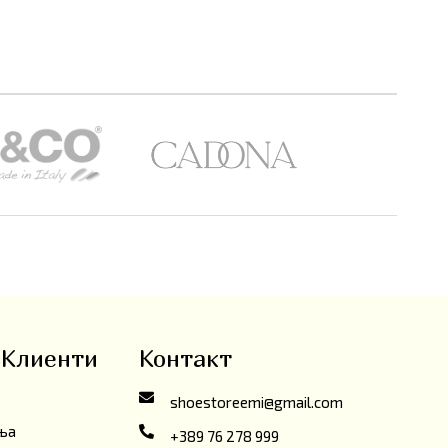
 Клиенти
Контакт
shoestoreemi@gmail.com
ања
+389 76 278 999