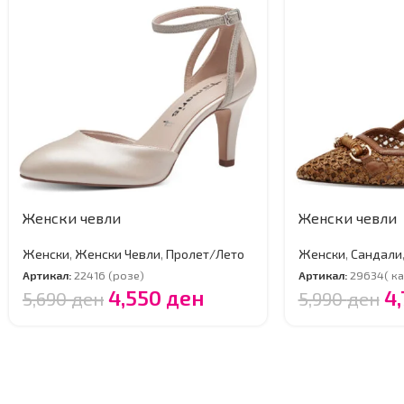
Женски чевли
Женски чевли
Женски
,
Женски Чевли
,
Пролет/Лето
Женски
,
Сандали
Артикал:
22416 (розе)
Артикал:
29634( ка
4,550
ден
4
5,690
ден
5,990
ден