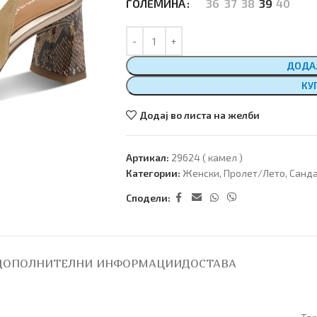
36
37
38
39
40
ГОЛЕМИНА
ДОДА
КУ
Додај во листа на желби
Артикал:
29624 ( камел )
Категории:
Женски
,
Пролет/Лето
,
Санд
Сподели:
ДОПОЛНИТЕЛНИ ИНФОРМАЦИИ
ДОСТАВА