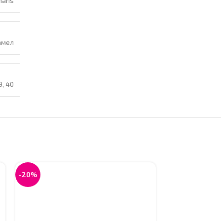
aris
амел
9
,
40
-20%
-20%