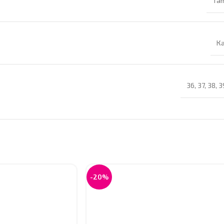
Tam
К
36
,
37
,
38
,
3
-20%