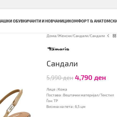
АШКИ ОБУВКИ
ЧАНТИ И НОВЧАНИЦИ
КОМФОРТ & АНАТОМСК
Дома
Женски
Сандали
Сандали
Сандали
4,790
ден
5,990
ден
Лице : Кожа
Постава : Вештачки материјал/Текстил
Ѓон: TP
Висина на пета : 6,5 цм