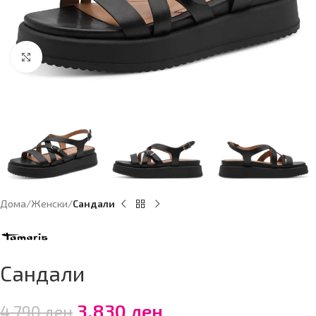
Click to enlarge
Дома
Женски
Сандали
Сандали
3,830
ден
4,790
ден