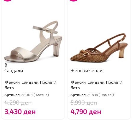
Сандали
Женски чевли
Женски
,
Сандали
,
Пролет/
Женски
,
Сандали
,
Пролет/
Лето
Лето
Артикал:
28008 (Златна)
Артикал:
29634( камел )
4,290
ден
5,990
ден
3,430
ден
4,790
ден