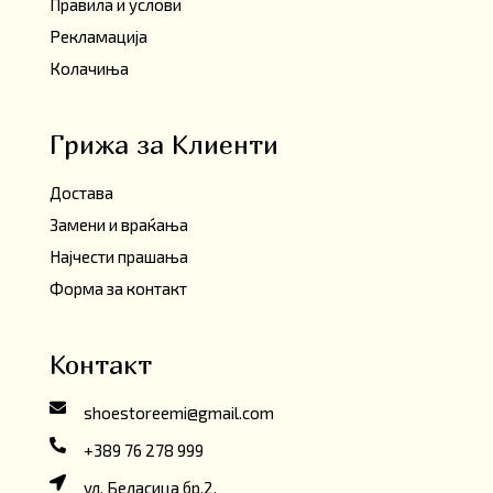
Правила и услови
Рекламација
Колачиња
Грижа за Клиенти
Достава
Замени и враќања
Најчести прашања
Форма за контакт
Контакт
shoestoreemi@gmail.com
+389 76 278 999
ул. Беласица бр.2,