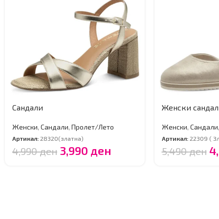
Сандали
Женски сандал
Женски
,
Сандали
,
Пролет/Лето
Женски
,
Сандали
Артикал:
28320(златна)
Артикал:
22309 ( З
3,990
ден
4
4,990
ден
5,490
ден