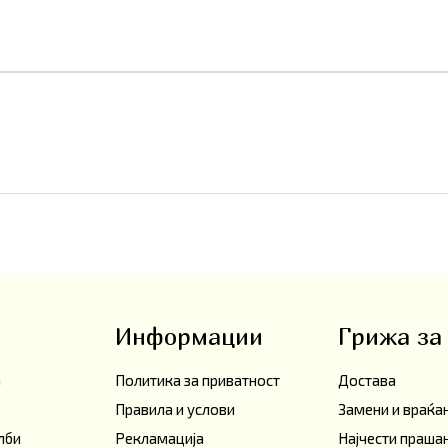
Информации
Грижа за
а
Политика за приватност
Достава
Правила и услови
Замени и враќ
лби
Рекламација
Најчести праш