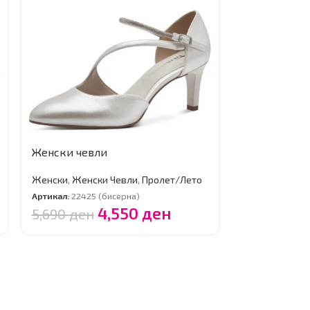
Женски чевли
Женски пат
Женски
,
Женски Чевли
,
Пролет/Лето
Женски
,
Женс
Артикал:
22425 (бисерна)
Артикал:
23624 
4,550
ден
5,690
ден
5,990
ден