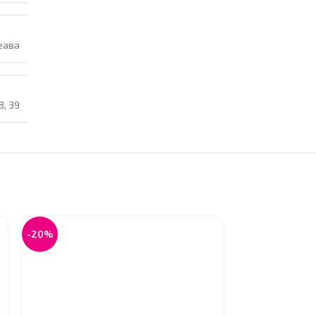
еава
8
,
39
-20%
-20%