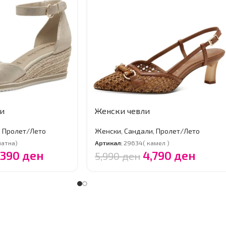
и
Женски чевли
,
Пролет/Лето
Женски
,
Сандали
,
Пролет/Лето
латна)
Артикал:
29634( камел )
,390
ден
4,790
ден
5,990
ден