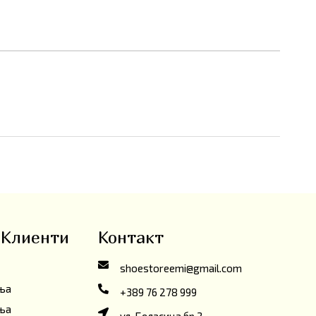
 Клиенти
Контакт
shoestoreemi@gmail.com
ања
+389 76 278 999
ања