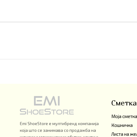
Сметка
Моја сметк
Emi ShoeStore е мултибренд компанија
Кошничка
која што се занимава со продажба на
Листа на же
женски и машки кожни обувки, чанти и