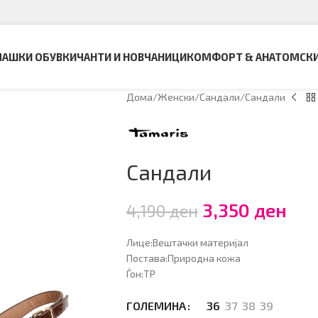
АШКИ ОБУВКИ
ЧАНТИ И НОВЧАНИЦИ
КОМФОРТ & АНАТОМСК
Дома
Женски
Сандали
Сандали
Сандали
3,350
ден
4,190
ден
Лице:Вештачки материјал
Постава:Природна кожа
Ѓон:ТР
36
37
38
39
ГОЛЕМИНА