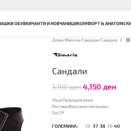
АШКИ ОБУВКИ
ЧАНТИ И НОВЧАНИЦИ
КОМФОРТ & АНАТОМСК
Дома
Женски
Сандали
Сандали
Сандали
4,150
ден
5,190
ден
Лице:Природна кожа
Постава:Вештачки материјал
Ѓон:ТР
36
37
38
39
40
ГОЛЕМИНА