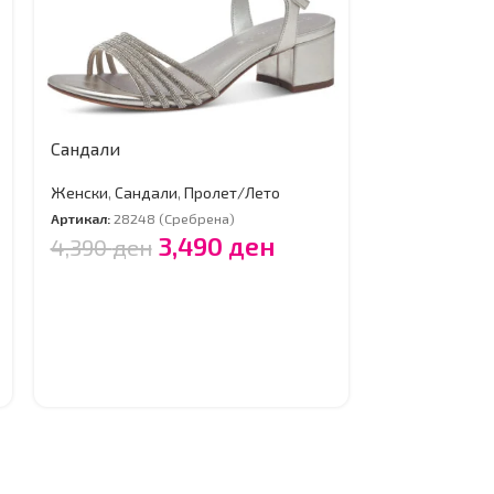
Сандали
Женски пат
Женски
,
Сандали
,
Пролет/Лето
Женски
,
Женс
Артикал:
28248 (Сребрена)
Артикал:
23764 
3,490
ден
4,390
ден
7,490
ден