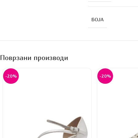
БОЈА
Поврзани производи
-20%
-20%