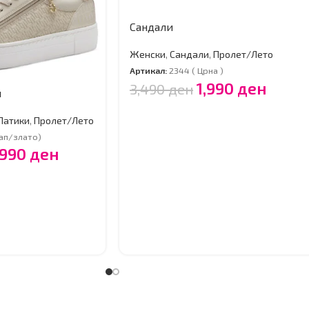
Сандали
Женски
,
Сандали
,
Пролет/Лето
Артикал:
2344 ( Црна )
1,990
ден
3,490
ден
и
Патики
,
Пролет/Лето
ап/злато)
,990
ден