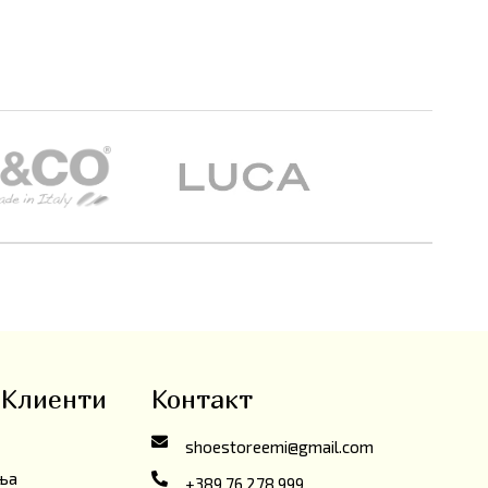
 Клиенти
Контакт
shoestoreemi@gmail.com
ања
+389 76 278 999