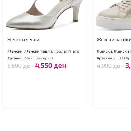
Женски чевли
Женски патик
Женски
,
Женски Чевли
,
Пролет/Лето
Женски
,
Женски 
Артикал:
22425 (бисерна)
Артикал:
23313 (Др
4,550
ден
3
5,690
ден
4,990
ден