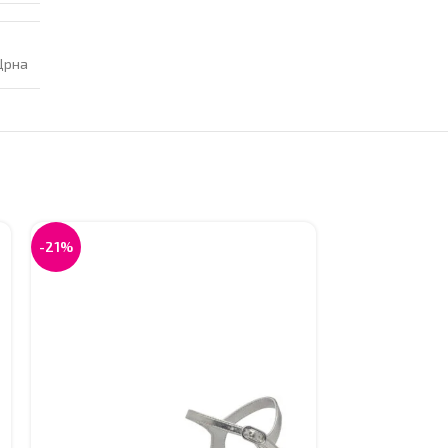
Црна
-21%
-20%