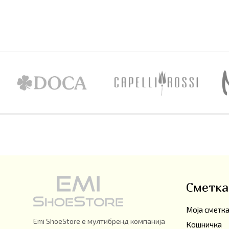
Сметка
Моја сметк
Emi ShoeStore е мултибренд компанија
Кошничка