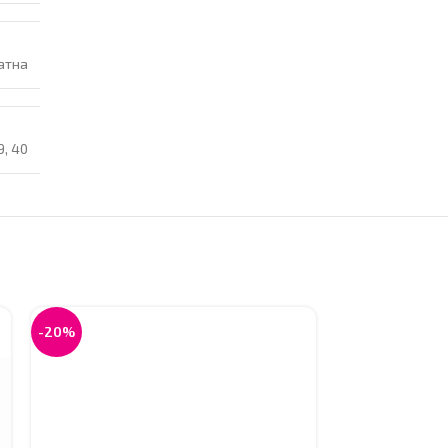
атна
9
,
40
-20%
-20%