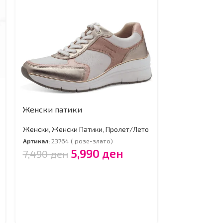
Женски патики
Женски
,
Женски Патики
,
Пролет/Лето
Артикал:
23764 ( розе-злато)
5,990
ден
7,490
ден
Женски чев
Женски
,
Мока
Пролет/Лето
Артикал:
22124 
4,190
ден