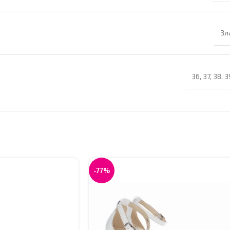
Зл
36
,
37
,
38
,
3
-77%