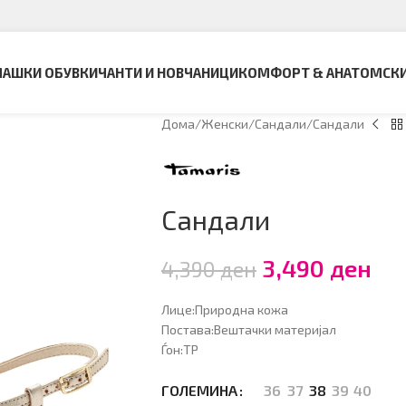
АШКИ ОБУВКИ
ЧАНТИ И НОВЧАНИЦИ
КОМФОРТ & АНАТОМСК
Дома
Женски
Сандали
Сандали
Сандали
3,490
ден
4,390
ден
Лице:Природна кожа
Постава:Вештачки материјал
Ѓон:ТР
36
37
38
39
40
ГОЛЕМИНА