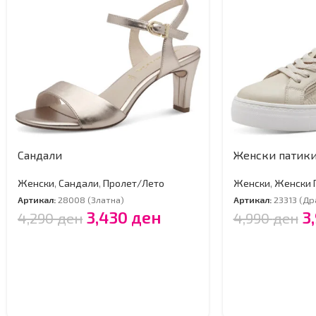
Сандали
Женски патик
Женски
,
Сандали
,
Пролет/Лето
Женски
,
Женски 
Артикал:
28008 (Златна)
Артикал:
23313 (Др
3,430
ден
3
4,290
ден
4,990
ден