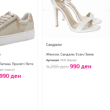
Сандали
и
Женски
,
Сандали
,
Есен/Зима
Артикал:
1915 (Бела)
Патики
,
Пролет/Лето
990
ден
4,290
ден
ап/злато)
,990
ден