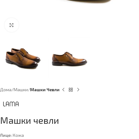
Click to enlarge
Дома
Машки
Машки Чевли
Машки чевли
Лице:
Кожа