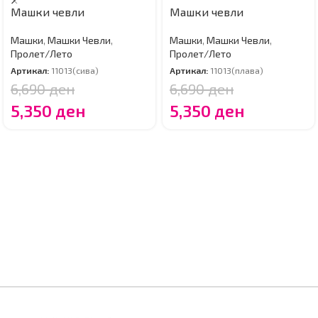
Машки чевли
Машки чевли
Машки
,
Машки Чевли
,
Машки
,
Машки Чевли
,
Пролет/Лето
Пролет/Лето
Артикал:
11013(сива)
Артикал:
11013(плава)
6,690
ден
6,690
ден
5,350
ден
5,350
ден