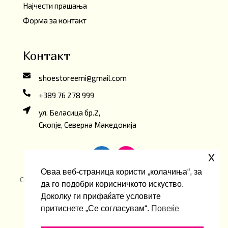
Најчести прашања
Форма за контакт
Контакт
shoestoreemi@gmail.com
+389 76 278 999
ул. Беласица бр.2,
Скопје, Северна Македонија
x
Оваа веб-страница користи „колачиња“, за
Copyright ©2026 Emi ShoeStore. Developed by
oLive
да го подобри корисничкото искуство.
Brandlab
Доколку ги прифаќате условите
притиснете „Се согласувам“.
Повеќе