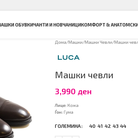
АШКИ ОБУВКИ
ЧАНТИ И НОВЧАНИЦИ
КОМФОРТ & АНАТОМСК
Дома
Машки
Машки Чевли
Машки чев
Машки чевли
3,990
ден
Лице:
Кожа
Ѓон:
Гума
40
41
42
43
44
ГОЛЕМИНА