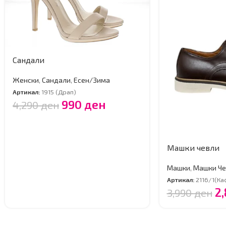
Сандали
Женски
,
Сандали
,
Есен/Зима
Артикал:
1915 (Драп)
990
ден
4,290
ден
Машки чевли
Машки
,
Машки Че
Артикал:
2116/1(Ка
2
3,990
ден