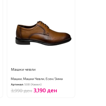
Машки чевли
Машки чевл
Машки
,
Машки Чевли
,
Есен/Зима
Машки
,
Машки
Артикал:
508 (Камел)
Артикал:
15(Кам
3,190
ден
3,990
ден
3,990
ден