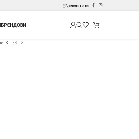
EN
следете не
И
БРЕНДОВИ
ли