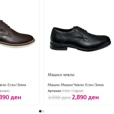
Машки чевли
вли
,
Есен/Зима
Машки
,
Машки Чевли
,
Есен/Зима
феава)
Артикал:
5140/1 (Црна)
,890
ден
2,890
ден
3,990
ден