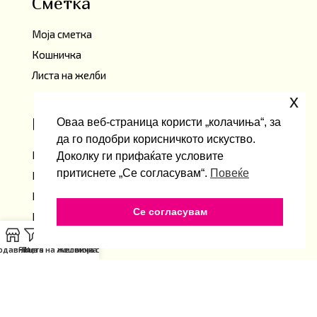
Сметка
Моја сметка
Кошничка
Листа на желби
x
Информации
Оваа веб-страница користи „колачиња“, за
да го подобри корисничкото искуство.
Политика за приватност
Доколку ги прифаќате условите
притиснете „Се согласувам“.
Повеќе
Правила и услови
Рекламација
Се согласувам
Колачиња
одавница
Filters
Листа на Желби
Кошничка
Моја сметка
Грижа за Клиенти
Достава