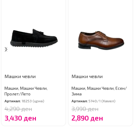
Машки чевли
Машки чевли
Машки
,
Машки Чевли
,
Машки
,
Машки Чевли
,
Есен/
Пролет/Лето
Зима
Артикал:
18253 (црна)
Артикал:
5140/1 (Камел)
4,290
ден
3,990
ден
3,430
ден
2,890
ден