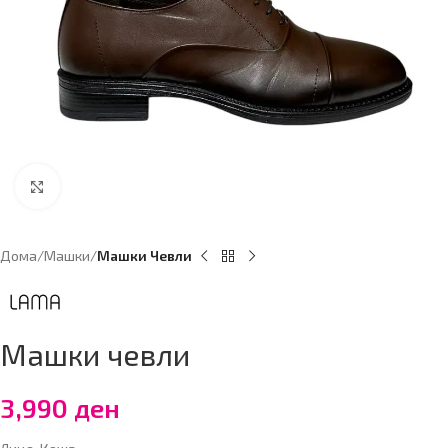
Click to enlarge
Дома
Машки
Машки Чевли
Машки чевли
3,990
ден